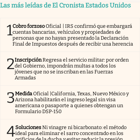
Las más leídas de El Cronista Estados Unidos
1
Cobro forzoso
Oficial | IRS confirmó que embargará
cuentas bancarias, vehículos y propiedades de
personas que no hayan presentado la Declaración
Final de Impuestos después de recibir una herencia
2
Inscripción
Regresa el servicio militar: por orden
del Gobierno, impondrán multas a todos los
jóvenes que no se inscriban en las Fuerzas
Armadas
3
Medida
Oficial |California, Texas, Nuevo México y
Arizona habilitarán el ingreso legal sin visa
americana o pasaporte a quienes obtengan un
Formulario DSP-150
4
Soluciones
Ni vinagre ni bicarbonato: el método
ideal para eliminar el sarro concentrado en los
orificios de la ducha y evitar reducir la presión