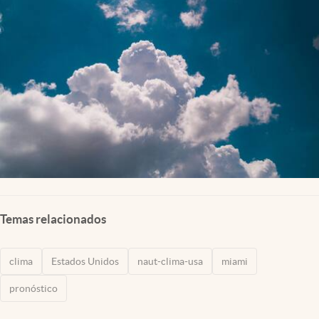
Lifestyle
USA
Temas relacionados
clima
Estados Unidos
naut-clima-usa
miami
pronóstico