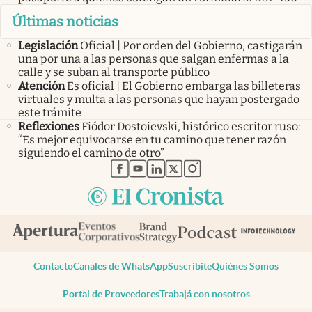
Últimas noticias
Legislación
Oficial | Por orden del Gobierno, castigarán
una por una a las personas que salgan enfermas a la
calle y se suban al transporte público
Atención
Es oficial | El Gobierno embarga las billeteras
virtuales y multa a las personas que hayan postergado
este trámite
Reflexiones
Fiódor Dostoievski, histórico escritor ruso:
“Es mejor equivocarse en tu camino que tener razón
siguiendo el camino de otro”
abre en nueva pestaña
abre en nueva pestaña
abre en nueva pestaña
abre en nueva pestaña
abre en nueva pestaña
Contacto
Canales de WhatsApp
Suscribite
Quiénes Somos
Portal de Proveedores
Trabajá con nosotros