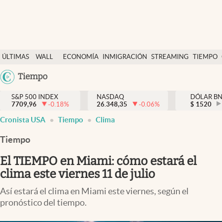
Últimas Noticias
ÚLTIMAS
WALL
ECONOMÍA
INMIGRACIÓN
STREAMING
TIEMPO
Finanzas y economía
NOTICIAS
STREET
Argentina
Tiempo
Wall Street y dólar
Y
España
Inmigración
DÓLAR
S&P 500 INDEX
NASDAQ
DÓLAR B
7709,96
-0.18
%
26.348,35
-0.06
%
México
$
1520
Trending
Cronista USA
Tiempo
Clima
USA
Tiempo
Colombia
Tiempo
Uruguay
Ciencia y salud
El TIEMPO en Miami: cómo estará el
Espiritual
clima este viernes 11 de julio
Streaming
Así estará el clima en Miami este viernes, según el
pronóstico del tiempo.
PC y mobile