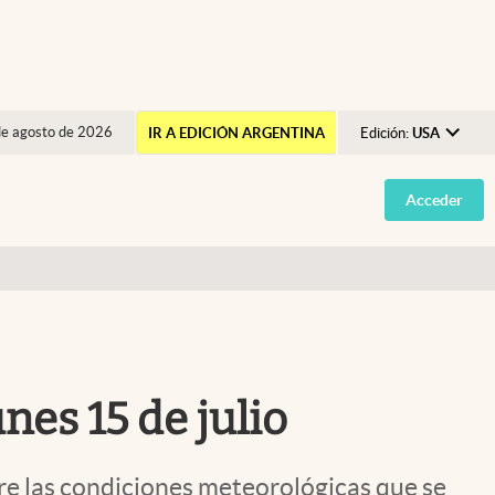
de agosto de 2026
IR A EDICIÓN ARGENTINA
Edición:
USA
Argentina
Acceder
España
México
USA
Colombia
Uruguay
nes 15 de julio
bre las condiciones meteorológicas que se