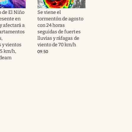
de El Niño
Se viene el
resente en
tormentón de agosto
y afectará a
con 24 horas
partamentos
seguidas de fuertes
s,
lluvias y ráfagas de
 y vientos
viento de 70 km/h
55 km/h,
09:50
Ideam