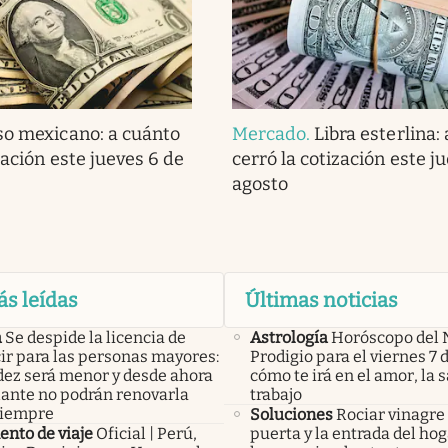
so mexicano: a cuánto
Mercado
.
Libra esterlina:
zación este jueves 6 de
cerró la cotización este j
agosto
ás leídas
Últimas noticias
a
Se despide la licencia de
Astrología
Horóscopo del 
ir para las personas mayores:
Prodigio para el viernes 7 
idez será menor y desde ahora
cómo te irá en el amor, la s
lante no podrán renovarla
trabajo
siempre
Soluciones
Rociar vinagre 
nto de viaje
Oficial | Perú,
puerta y la entrada del hog