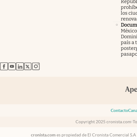
Repúbl
prohíbe
los ci
renova
Docume
México
Domini
país a 
poster
pasapo
abre en nueva pestaña
abre en nueva pestaña
abre en nueva pestaña
abre en nueva pestaña
abre en nueva pestaña
Contacto
Cana
Copyright 2025 cronista.com
To
cronista.com
es propiedad de El Cronista Comercial S.A