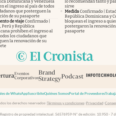
ica Dominicana y Venezuela
lo recomiendan tanto y pa
n el ingreso al país de todos
sirve
udadanos que posterguen la
Medida
Confirmado | Esta
ción de su pasaporte
República Dominicana y C
nto de viaje
Confirmado |
bloquean el ingreso a qui
, Perú y República
postergaron la renovación
cana prohíben el ingreso al
pasaporte
todos los ciudadanos que
guen la renovación de su
rte
les de WhatsApp
Suscribite
Quiénes Somos
Portal de Proveedores
Trabaj
dos los derechos reservados
Términos y condiciones
Privacidad
Consen
 Registro de propiedad intelectual: 56576959
N° de edición: 10.950 - 7 