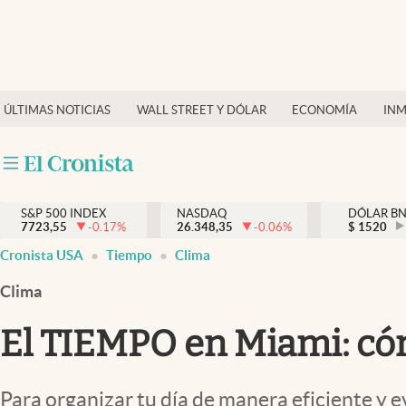
Últimas Noticias
Finanzas y economía
ÚLTIMAS NOTICIAS
WALL STREET Y DÓLAR
ECONOMÍA
INM
Wall Street y dólar
Inmigración
Trending
S&P 500 INDEX
NASDAQ
DÓLAR B
7723,55
-0.17
%
26.348,35
-0.06
%
$
1520
Tiempo
Cronista USA
Tiempo
Clima
Ciencia y salud
Clima
Espiritual
El TIEMPO en Miami: cómo
Streaming
PC y mobile
Para organizar tu día de manera eficiente y 