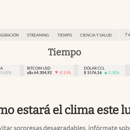
7 
IGRACIÓN
STREAMING
TIEMPO
CIENCIA Y SALUD
Tiempo
NA
BITCOIN USD
DÓLAR CCL
0.00
%
u$s
64.304,92
-0.15
%
$
1576,16
0.30
%
 estará el clima este lu
evitar sorpresas desagradables, infórmate so