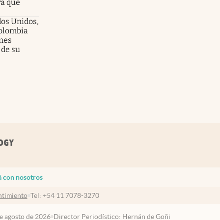
ra qué
dos Unidos,
olombia
enes
 de su
á con nosotros
timiento
Tel:
+54 11 7078-3270
de agosto de 2026
Director Periodístico: Hernán de Goñi