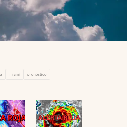
sa
miami
pronóstico