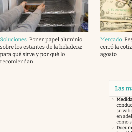
Soluciones
.
Poner papel aluminio
Mercado
.
Pe
sobre los estantes de la heladera:
cerró la coti
para qué sirve y por qué lo
agosto
recomiendan
Las m
Medid
conduc
su val
en ade
como 
Docume