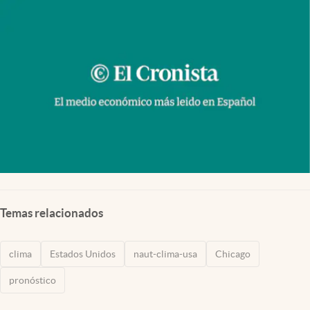
Lifestyle
USA
Temas relacionados
clima
Estados Unidos
naut-clima-usa
Chicago
pronóstico