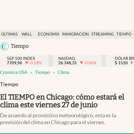
Últimas Noticias
ÚLTIMAS
WALL
ECONOMÍA
INMIGRACIÓN
STREAMING
TIEMPO
Finanzas y economía
NOTICIAS
STREET
Argentina
Tiempo
Wall Street y dólar
Y
España
Inmigración
DÓLAR
S&P 500 INDEX
NASDAQ
DÓLAR B
7709,96
-0.18
%
26.348,35
-0.06
%
México
$
1520
Trending
Cronista USA
Tiempo
Clima
USA
Tiempo
Colombia
Tiempo
Uruguay
Ciencia y salud
El TIEMPO en Chicago: cómo estará el
Espiritual
clima este viernes 27 de junio
Streaming
De acuerdo al pronóstico meteorológico, esta es la
previsión del clima en Chicago para el viernes.
PC y mobile