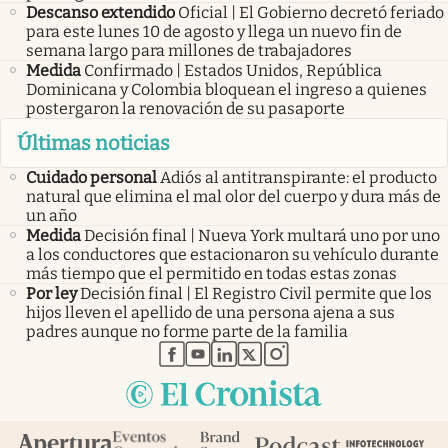
Descanso extendido
Oficial | El Gobierno decretó feriado
para este lunes 10 de agosto y llega un nuevo fin de
semana largo para millones de trabajadores
Medida
Confirmado | Estados Unidos, República
Dominicana y Colombia bloquean el ingreso a quienes
postergaron la renovación de su pasaporte
Últimas noticias
Cuidado personal
Adiós al antitranspirante: el producto
natural que elimina el mal olor del cuerpo y dura más de
un año
Medida
Decisión final | Nueva York multará uno por uno
a los conductores que estacionaron su vehículo durante
más tiempo que el permitido en todas estas zonas
Por ley
Decisión final | El Registro Civil permite que los
hijos lleven el apellido de una persona ajena a sus
padres aunque no forme parte de la familia
abre en nueva pestaña
abre en nueva pestaña
abre en nueva pestaña
abre en nueva pestaña
abre en nueva pestaña