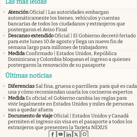
Las más leídas
Atención
Oficial | Las autoridades embargan
automáticamente los bienes, vehículos y cuentas
bancarias de todos los ciudadanos y extranjeros que
postergaron el Aviso Final
Descanso extendido
Oficial | El Gobierno decretó feriado
para este lunes 10 de agosto y llega un nuevo fin de
semana largo para millones de trabajadores
Medida
Confirmado | Estados Unidos, República
Dominicana y Colombia bloquean el ingreso a quienes
postergaron la renovación de su pasaporte
Últimas noticias
Diferencias
Sal fina, gruesa o parrillera: para qué es cada
una y cómo recomiendan usarla los cocineros expertos
Medida
Es oficial: el Gobierno cambia las reglas para
vivir legalmente en Estados Unidos y miles de personas
van a quedar afuera
Documento de viaje
Oficial | Estados Unidos y Canadá
permiten el ingreso sin visa en el pasaporte a todos los
extranjeros que presenten la Tarjeta NEXUS
abre en nueva pestaña
abre en nueva pestaña
abre en nueva pestaña
abre en nueva pestaña
abre en nueva pestaña