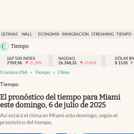
Últimas Noticias
ÚLTIMAS
WALL
ECONOMÍA
INMIGRACIÓN
STREAMING
TIEMPO
Finanzas y economía
NOTICIAS
STREET
Argentina
Tiempo
Wall Street y dólar
Y
España
Inmigración
DÓLAR
S&P 500 INDEX
NASDAQ
DÓLAR B
7709,96
-0.18
%
26.348,35
-0.06
%
México
$
1520
Trending
Cronista USA
Tiempo
Clima
USA
Tiempo
Colombia
Tiempo
Uruguay
Ciencia y salud
El pronóstico del tiempo para Miami
Espiritual
este domingo, 6 de julio de 2025
Streaming
Así estará el clima en Miami este domingo, según el
pronóstico del tiempo.
PC y mobile