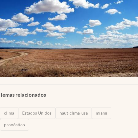
Lifestyle
USA
Temas relacionados
clima
Estados Unidos
naut-clima-usa
miami
pronóstico