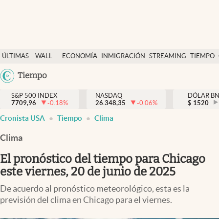
Últimas Noticias
ÚLTIMAS
WALL
ECONOMÍA
INMIGRACIÓN
STREAMING
TIEMPO
Finanzas y economía
NOTICIAS
STREET
Argentina
Tiempo
Wall Street y dólar
Y
España
Inmigración
DÓLAR
S&P 500 INDEX
NASDAQ
DÓLAR B
7709,96
-0.18
%
26.348,35
-0.06
%
México
$
1520
Trending
Cronista USA
Tiempo
Clima
USA
Tiempo
Colombia
Clima
Uruguay
Ciencia y salud
El pronóstico del tiempo para Chicago
Espiritual
este viernes, 20 de junio de 2025
Streaming
De acuerdo al pronóstico meteorológico, esta es la
previsión del clima en Chicago para el viernes.
PC y mobile