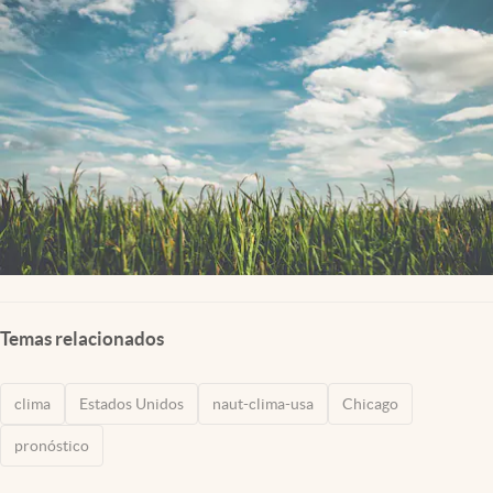
Lifestyle
USA
Temas relacionados
clima
Estados Unidos
naut-clima-usa
Chicago
pronóstico