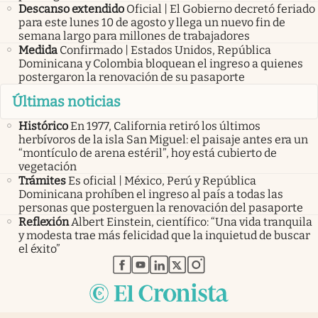
Descanso extendido
Oficial | El Gobierno decretó feriado
para este lunes 10 de agosto y llega un nuevo fin de
semana largo para millones de trabajadores
Medida
Confirmado | Estados Unidos, República
Dominicana y Colombia bloquean el ingreso a quienes
postergaron la renovación de su pasaporte
Últimas noticias
Histórico
En 1977, California retiró los últimos
herbívoros de la isla San Miguel: el paisaje antes era un
“montículo de arena estéril”, hoy está cubierto de
vegetación
Trámites
Es oficial | México, Perú y República
Dominicana prohíben el ingreso al país a todas las
personas que posterguen la renovación del pasaporte
Reflexión
Albert Einstein, científico: “Una vida tranquila
y modesta trae más felicidad que la inquietud de buscar
el éxito”
abre en nueva pestaña
abre en nueva pestaña
abre en nueva pestaña
abre en nueva pestaña
abre en nueva pestaña