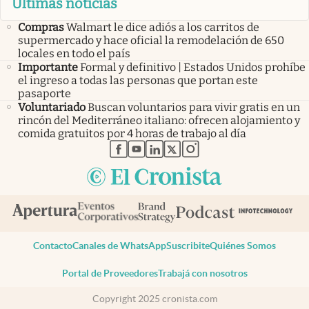
Últimas noticias
Compras
Walmart le dice adiós a los carritos de
supermercado y hace oficial la remodelación de 650
locales en todo el país
Importante
Formal y definitivo | Estados Unidos prohíbe
el ingreso a todas las personas que portan este
pasaporte
Voluntariado
Buscan voluntarios para vivir gratis en un
rincón del Mediterráneo italiano: ofrecen alojamiento y
comida gratuitos por 4 horas de trabajo al día
abre en nueva pestaña
abre en nueva pestaña
abre en nueva pestaña
abre en nueva pestaña
abre en nueva pestaña
Contacto
Canales de WhatsApp
Suscribite
Quiénes Somos
Portal de Proveedores
Trabajá con nosotros
Copyright 2025 cronista.com