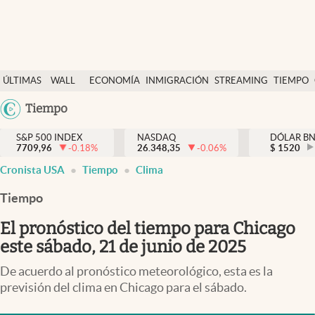
Últimas Noticias
ÚLTIMAS
WALL
ECONOMÍA
INMIGRACIÓN
STREAMING
TIEMPO
Finanzas y economía
NOTICIAS
STREET
Argentina
Tiempo
Wall Street y dólar
Y
España
Inmigración
DÓLAR
S&P 500 INDEX
NASDAQ
DÓLAR B
7709,96
-0.18
%
26.348,35
-0.06
%
México
$
1520
Trending
Cronista USA
Tiempo
Clima
USA
Tiempo
Colombia
Tiempo
Uruguay
Ciencia y salud
El pronóstico del tiempo para Chicago
Espiritual
este sábado, 21 de junio de 2025
Streaming
De acuerdo al pronóstico meteorológico, esta es la
previsión del clima en Chicago para el sábado.
PC y mobile