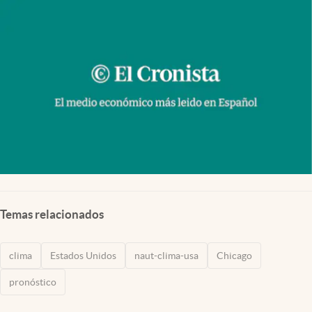
Lifestyle
USA
Temas relacionados
clima
Estados Unidos
naut-clima-usa
Chicago
pronóstico