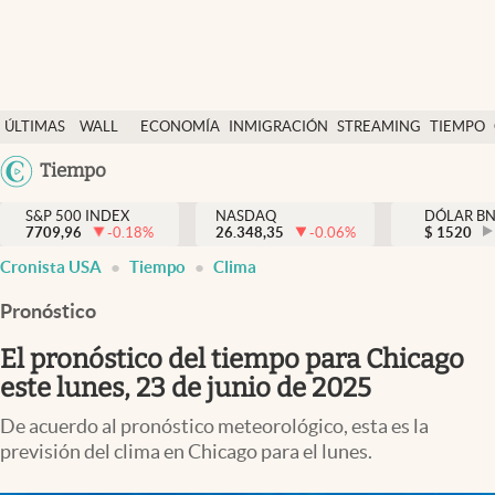
Últimas Noticias
ÚLTIMAS
WALL
ECONOMÍA
INMIGRACIÓN
STREAMING
TIEMPO
Finanzas y economía
NOTICIAS
STREET
Argentina
Tiempo
Wall Street y dólar
Y
España
Inmigración
DÓLAR
S&P 500 INDEX
NASDAQ
DÓLAR B
7709,96
-0.18
%
26.348,35
-0.06
%
México
$
1520
Trending
Cronista USA
Tiempo
Clima
USA
Tiempo
Colombia
Pronóstico
Uruguay
Ciencia y salud
El pronóstico del tiempo para Chicago
Espiritual
este lunes, 23 de junio de 2025
Streaming
De acuerdo al pronóstico meteorológico, esta es la
previsión del clima en Chicago para el lunes.
PC y mobile