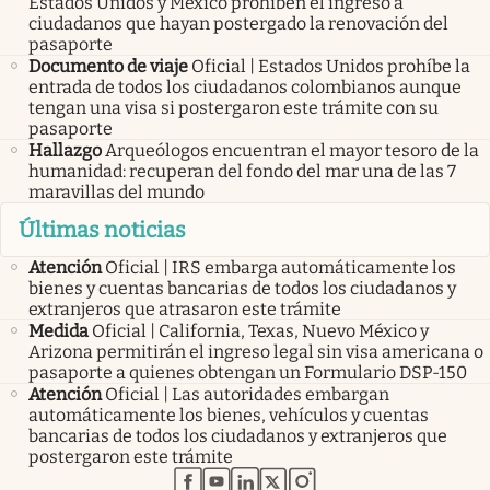
Estados Unidos y México prohíben el ingreso a
ciudadanos que hayan postergado la renovación del
pasaporte
Documento de viaje
Oficial | Estados Unidos prohíbe la
entrada de todos los ciudadanos colombianos aunque
tengan una visa si postergaron este trámite con su
pasaporte
Hallazgo
Arqueólogos encuentran el mayor tesoro de la
humanidad: recuperan del fondo del mar una de las 7
maravillas del mundo
Últimas noticias
Atención
Oficial | IRS embarga automáticamente los
bienes y cuentas bancarias de todos los ciudadanos y
extranjeros que atrasaron este trámite
Medida
Oficial | California, Texas, Nuevo México y
Arizona permitirán el ingreso legal sin visa americana o
pasaporte a quienes obtengan un Formulario DSP-150
Atención
Oficial | Las autoridades embargan
automáticamente los bienes, vehículos y cuentas
bancarias de todos los ciudadanos y extranjeros que
postergaron este trámite
abre en nueva pestaña
abre en nueva pestaña
abre en nueva pestaña
abre en nueva pestaña
abre en nueva pestaña