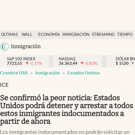
Últimas Noticias
ÚLTIMAS
WALL
ECONOMÍA
INMIGRACIÓN
STREAMING
TIEMPO
Finanzas y economía
NOTICIAS
STREET
Argentina
Inmigración
Wall Street y dólar
Y
España
Inmigración
DÓLAR
S&P 500 INDEX
NASDAQ
DÓLAR B
7723,55
-0.17
%
26.363,44
-0.83
%
México
$
1520
Trending
Cronista USA
Inmigración
Estados Unidos
USA
Tiempo
Colombia
ICE
Uruguay
Ciencia y salud
Se confirmó la peor noticia: Estados
Espiritual
Unidos podrá detener y arrestar a todos
estos inmigrantes indocumentados a
Streaming
partir de ahora
PC y mobile
Los inmigrantes indocumentados no podrán solicitar un