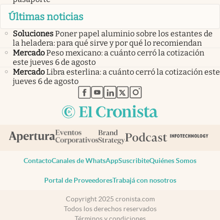
Últimas noticias
Soluciones
Poner papel aluminio sobre los estantes de
la heladera: para qué sirve y por qué lo recomiendan
Mercado
Peso mexicano: a cuánto cerró la cotización
este jueves 6 de agosto
Mercado
Libra esterlina: a cuánto cerró la cotización este
jueves 6 de agosto
abre en nueva pestaña
abre en nueva pestaña
abre en nueva pestaña
abre en nueva pestaña
abre en nueva pestaña
Contacto
Canales de WhatsApp
Suscribite
Quiénes Somos
Portal de Proveedores
Trabajá con nosotros
Copyright 2025 cronista.com
Todos los derechos reservados
Términos y condiciones