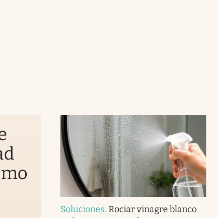
e
ad
como
Soluciones
.
Rociar vinagre blanco