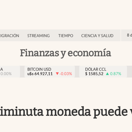
8 
IGRACIÓN
STREAMING
TIEMPO
CIENCIA Y SALUD
Finanzas y economía
NA
BITCOIN USD
DÓLAR CCL
0.00
%
u$s
64.927,11
-0.03
%
$
1585,52
0.87
%
a diminuta moneda puede