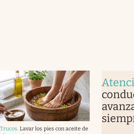
Atenc
conduc
avanz
siempr
Trucos
.
Lavar los pies con aceite de