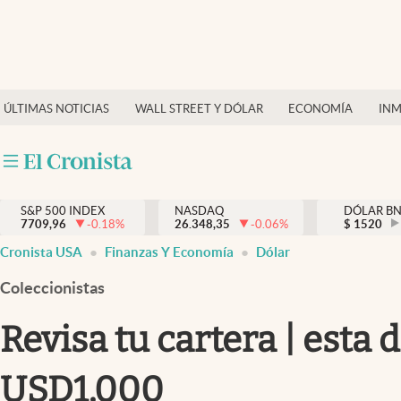
Últimas Noticias
Finanzas y economía
ÚLTIMAS NOTICIAS
WALL STREET Y DÓLAR
ECONOMÍA
INM
Wall Street y dólar
Inmigración
Trending
S&P 500 INDEX
NASDAQ
DÓLAR B
7709,96
-0.18
%
26.348,35
-0.06
%
$
1520
Tiempo
Cronista USA
Finanzas Y Economía
Dólar
Ciencia y salud
Coleccionistas
Espiritual
Revisa tu cartera | est
Streaming
USD1,000
PC y mobile