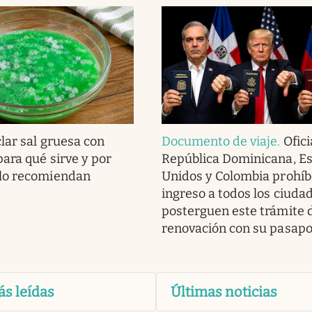
lar sal gruesa con
Documento de viaje
.
Ofici
para qué sirve y por
República Dominicana, E
lo recomiendan
Unidos y Colombia prohíb
ingreso a todos los ciuda
posterguen este trámite 
renovación con su pasapo
ás leídas
Últimas noticias