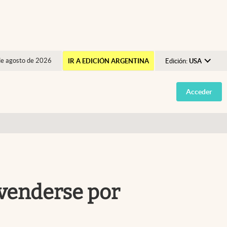
de agosto de 2026
IR A EDICIÓN ARGENTINA
Edición:
USA
Argentina
Acceder
España
México
USA
Colombia
Uruguay
 venderse por