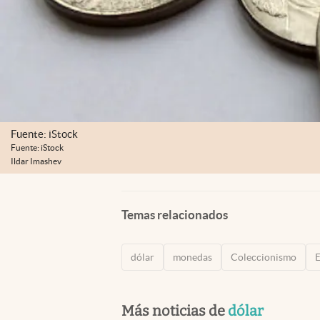
Fuente: iStock
Fuente: iStock
Ildar Imashev
Temas relacionados
dólar
monedas
Coleccionismo
E
Más noticias de
dólar