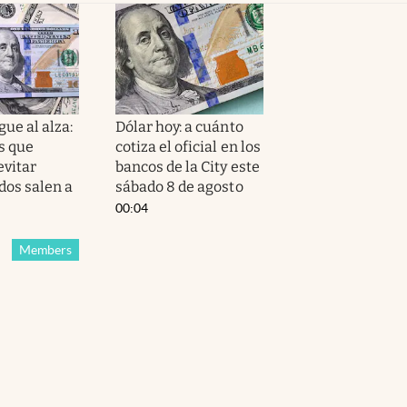
gue al alza:
Dólar hoy: a cuánto
s que
cotiza el oficial en los
evitar
bancos de la City este
dos salen a
sábado 8 de agosto
00:04
Members