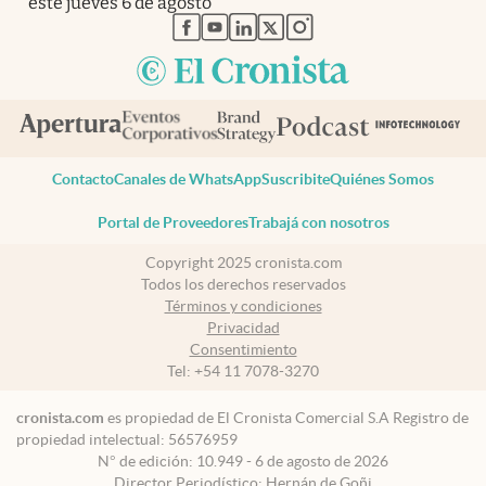
este jueves 6 de agosto
abre en nueva pestaña
abre en nueva pestaña
abre en nueva pestaña
abre en nueva pestaña
abre en nueva pestaña
Contacto
Canales de WhatsApp
Suscribite
Quiénes Somos
Portal de Proveedores
Trabajá con nosotros
Copyright 2025 cronista.com
Todos los derechos reservados
Términos y condiciones
Privacidad
Consentimiento
Tel:
+54 11 7078-3270
cronista.com
es propiedad de El Cronista Comercial S.A Registro de
propiedad intelectual: 56576959
N° de edición: 10.949 - 6 de agosto de 2026
Director Periodístico: Hernán de Goñi