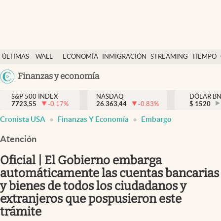
Últimas Noticias
ÚLTIMAS
WALL
ECONOMÍA
INMIGRACIÓN
STREAMING
TIEMPO
Finanzas y economía
NOTICIAS
STREET
Argentina
Finanzas y economía
Wall Street y dólar
Y
España
Inmigración
DÓLAR
S&P 500 INDEX
NASDAQ
DÓLAR B
7723,55
-0.17
%
26.363,44
-0.83
%
México
$
1520
Trending
Cronista USA
Finanzas Y Economía
Embargo
USA
Tiempo
Colombia
Atención
Uruguay
Ciencia y salud
Oficial | El Gobierno embarga
Espiritual
automáticamente las cuentas bancarias
y bienes de todos los ciudadanos y
Streaming
extranjeros que pospusieron este
PC y mobile
trámite