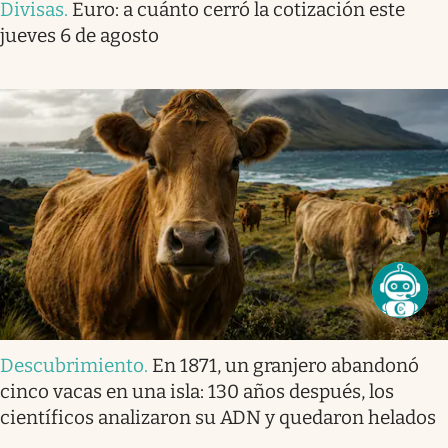
Divisas
.
Euro: a cuánto cerró la cotización este
jueves 6 de agosto
Descubrimiento
.
En 1871, un granjero abandonó
cinco vacas en una isla: 130 años después, los
científicos analizaron su ADN y quedaron helados