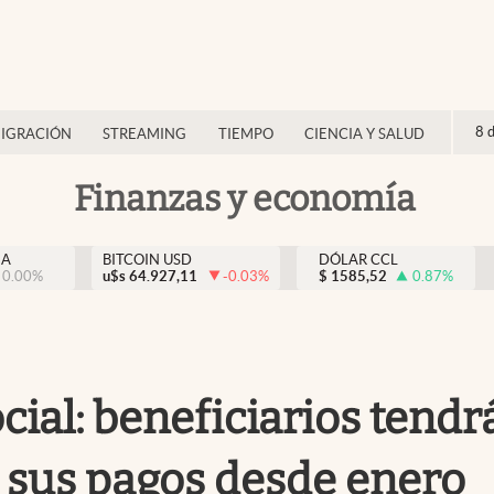
8 
IGRACIÓN
STREAMING
TIEMPO
CIENCIA Y SALUD
Finanzas y economía
NA
BITCOIN USD
DÓLAR CCL
0.00
%
u$s
64.927,11
-0.03
%
$
1585,52
0.87
%
ial: beneficiarios tendr
 sus pagos desde enero