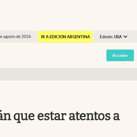
de agosto de 2026
IR A EDICIÓN ARGENTINA
Edición:
USA
Argentina
Acceder
España
México
USA
Colombia
Uruguay
án que estar atentos a