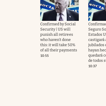
Confirmed by Social
Confirmad
Security | US will
Seguro Soc
punish all retirees
Estados U
who haven’t done
castigará 
this: it will take 50%
jubilados
of all their payments
hayan hec
quedará c
10:55
de todos 
10:37