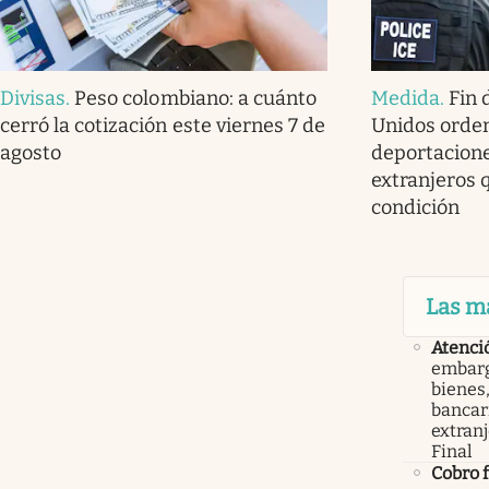
Divisas
.
Peso colombiano: a cuánto
Medida
.
Fin 
cerró la cotización este viernes 7 de
Unidos orde
agosto
deportacione
extranjeros 
condición
Las m
Atenci
embarg
bienes,
bancari
extranj
Final
Cobro 