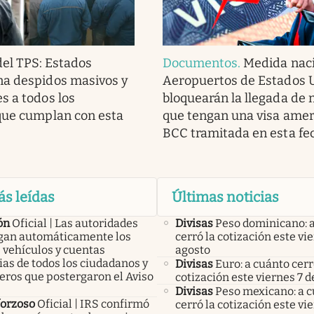
del TPS: Estados
Documentos
.
Medida naci
na despidos masivos y
Aeropuertos de Estados 
s a todos los
bloquearán la llegada de
que cumplan con esta
que tengan una visa amer
BCC tramitada en esta fe
ás leídas
Últimas noticias
ón
Oficial | Las autoridades
Divisas
Peso dominicano: 
an automáticamente los
cerró la cotización este vi
 vehículos y cuentas
agosto
as de todos los ciudadanos y
Divisas
Euro: a cuánto cerr
eros que postergaron el Aviso
cotización este viernes 7 d
Divisas
Peso mexicano: a 
forzoso
Oficial | IRS confirmó
cerró la cotización este vi