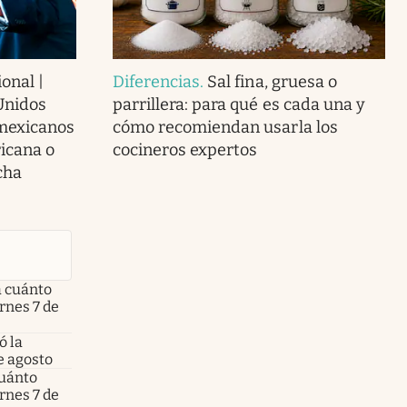
onal |
Diferencias
.
Sal fina, gruesa o
Unidos
parrillera: para qué es cada una y
 mexicanos
cómo recomiendan usarla los
icana o
cocineros expertos
cha
a cuánto
ernes 7 de
ó la
e agosto
cuánto
ernes 7 de