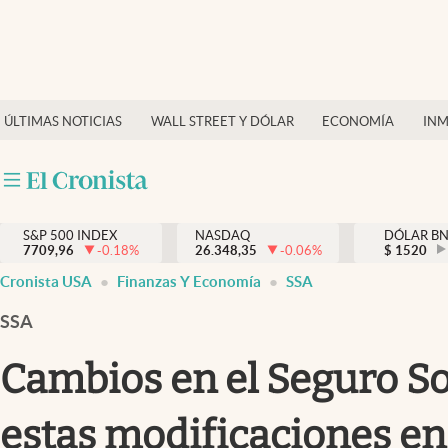
Últimas Noticias
Finanzas y economía
ÚLTIMAS NOTICIAS
WALL STREET Y DÓLAR
ECONOMÍA
INM
Wall Street y dólar
Inmigración
Trending
S&P 500 INDEX
NASDAQ
DÓLAR B
7709,96
-0.18
%
26.348,35
-0.06
%
$
1520
Tiempo
Cronista USA
Finanzas Y Economía
SSA
Ciencia y salud
SSA
Espiritual
Cambios en el Seguro Soc
Streaming
estas modificaciones en
PC y mobile