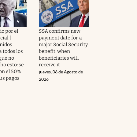
o por el
SSA confirms new
ial |
payment date for a
nidos
major Social Security
a todos los
benefit: when
 que no
beneficiaries will
ho esto: se
receive it
on el 50%
jueves, 06 de Agosto de
sus pagos
2026