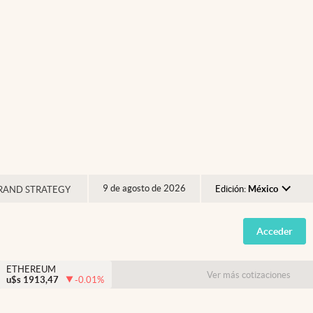
9 de agosto de 2026
Edición:
México
RAND STRATEGY
Argentina
Acceder
España
México
ETHEREUM
Ver más cotizaciones
u$s
1913,47
-0.01
%
USA
Colombia