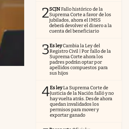
2
SCJN
Fallo histórico de la
Suprema Corte a favor de los
jubilados, ahora el IMSS
deberá devolver el dinero a la
cuenta del beneficiario
3
Es ley
Cambia la Ley del
Registro Civil | Por fallo de la
Suprema Corte ahora los
padres podrán optar por
apellidos compuestos para
sus hijos
4
Es ley
La Suprema Corte de
Justicia de la Nación falló y no
hay vuelta atrás. Desde ahora
quedan invalidados los
permisos para mover y
exportar ganado