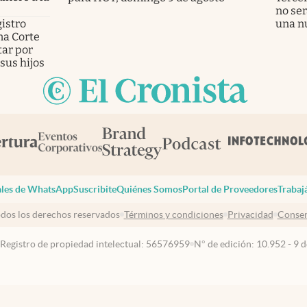
no ser
istro
una n
ema Corte
tar por
sus hijos
les de WhatsApp
Suscribite
Quiénes Somos
Portal de Proveedores
Trabaj
dos los derechos reservados
Términos y condiciones
Privacidad
Consen
 Registro de propiedad intelectual: 56576959
N° de edición: 10.952 - 9 