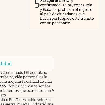
5
Pasaporte
Oficial y
confirmado | Cuba, Venezuela
y Ecuador prohíben el ingreso
al país de ciudadanos que
hayan postergado este trámite
con su pasaporte
lidad
n
Confirmado | El equilibrio
trabajo y vida personal es la
para mejorar la calidad de vida
asó
Efemérides: estos son los
ecimientos que ocurrieron un 9
osto
stico
Bill Gates habló sobre la
a Guerra Mundial. Advirtió que