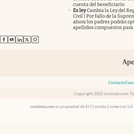
cuenta del beneficiario
Es ley
Cambia la Ley del Reg
Civil | Por fallo de la Supr
ahora los padres podrán op
apellidos compuestos para 
abre en nueva pestaña
abre en nueva pestaña
abre en nueva pestaña
abre en nueva pestaña
abre en nueva pestaña
Contacto
Cana
Copyright 2025 cronista.com
To
cronista.com
es propiedad de El Cronista Comercial S.A
México