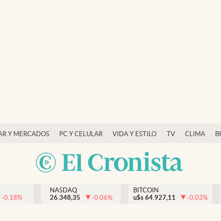
AR Y MERCADOS
PC Y CELULAR
VIDA Y ESTILO
TV
CLIMA
B
NASDAQ
BITCOIN
-0.18
%
26.348,35
-0.06
%
u$s
64.927,11
-0.03
%