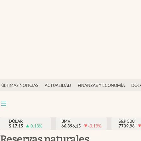
Últimas Noticias
Actualidad
Finanzas y economía
Dólar y mercados
Internacionales
Opinión
ÚLTIMAS NOTICIAS
ACTUALIDAD
FINANZAS Y ECONOMÍA
DÓL
Brand Strategy
Pc y celular
Vida y estilo
DÓLAR
BMV
S&P 500
$
17,15
0.13
%
66.396,15
-0.19
%
7709,96
Tv
reservas naturales