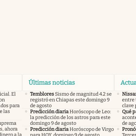
Últimas noticias
Actua
icial. El
Temblores
Sismo de magnitud 4.2 se
Nissa
con
registró en Chiapas este domingo 9
entre 
ados para
de agosto
clave 
e las
Predicción diaria
Horóscopo de Leo:
Qué p
la predicción de los astros para este
acont
 Suprema
domingo 9 de agosto
de ag
os, ahora
Predicción diaria
Horóscopo de Virgo
Pronó
inero a la
para HOY, domingo 9 de agosto
Tercer