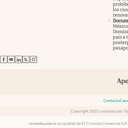
prohíbe
los ci
renova
Docume
México
Domini
país a 
poster
pasapo
abre en nueva pestaña
abre en nueva pestaña
abre en nueva pestaña
abre en nueva pestaña
abre en nueva pestaña
Contacto
Cana
Copyright 2025 cronista.com
To
cronista.com
es propiedad de El Cronista Comercial S.A