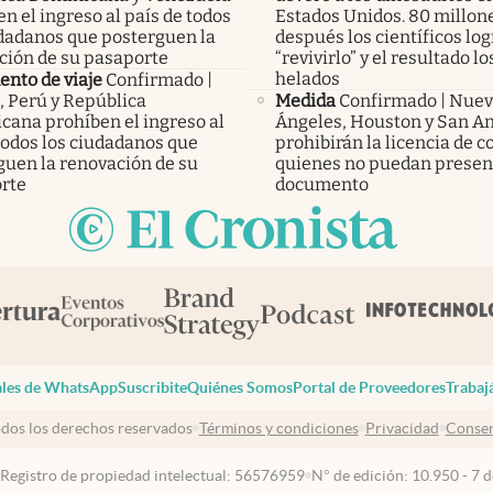
n el ingreso al país de todos
Estados Unidos. 80 millon
udadanos que posterguen la
después los científicos lo
ción de su pasaporte
“revivirlo” y el resultado lo
helados
nto de viaje
Confirmado |
, Perú y República
Medida
Confirmado | Nuev
cana prohíben el ingreso al
Ángeles, Houston y San A
todos los ciudadanos que
prohibirán la licencia de c
guen la renovación de su
quienes no puedan presen
rte
documento
les de WhatsApp
Suscribite
Quiénes Somos
Portal de Proveedores
Trabaj
dos los derechos reservados
Términos y condiciones
Privacidad
Consen
 Registro de propiedad intelectual: 56576959
N° de edición: 10.950 - 7 