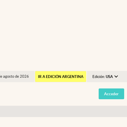
de agosto de 2026
IR A EDICIÓN ARGENTINA
Edición:
USA
Argentina
Acceder
España
México
USA
Colombia