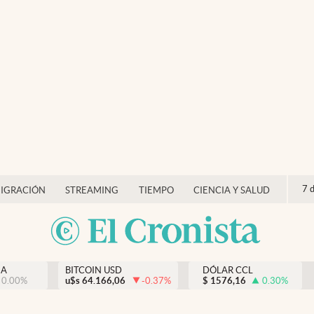
7 
IGRACIÓN
STREAMING
TIEMPO
CIENCIA Y SALUD
NA
BITCOIN USD
DÓLAR CCL
0.00
%
u$s
64.166,06
-0.37
%
$
1576,16
0.30
%