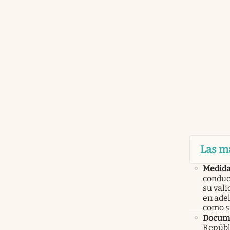
Las m
Medid
conduc
su val
en ade
como 
Docume
Repúbl