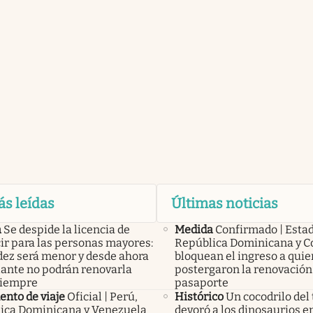
ás leídas
Últimas noticias
a
Se despide la licencia de
Medida
Confirmado | Esta
ir para las personas mayores:
República Dominicana y C
idez será menor y desde ahora
bloquean el ingreso a qui
lante no podrán renovarla
postergaron la renovación
siempre
pasaporte
nto de viaje
Oficial | Perú,
Histórico
Un cocodrilo del 
ica Dominicana y Venezuela
devoró a los dinosaurios en