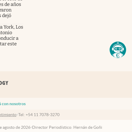
es de años
graron
s dejó
a York, Los
ntonio
onducir a
tar este
á con nosotros
timiento
Tel:
+54 11 7078-3270
de agosto de 2026
Director Periodístico: Hernán de Goñi