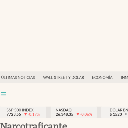
Últimas Noticias
Finanzas y economía
Wall Street y dólar
Inmigración
Trending
Tiempo
ÚLTIMAS NOTICIAS
WALL STREET Y DÓLAR
ECONOMÍA
INM
Ciencia y salud
Espiritual
Streaming
S&P 500 INDEX
NASDAQ
DÓLAR B
7723,55
-0.17
%
26.348,35
-0.06
%
$
1520
PC y mobile
narcotraficante