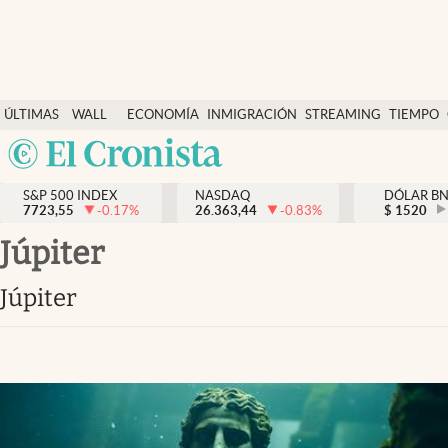
Últimas Noticias
ÚLTIMAS
WALL
ECONOMÍA
INMIGRACIÓN
STREAMING
TIEMPO
Finanzas y economía
NOTICIAS
STREET
Argentina
Wall Street y dólar
Y
España
Inmigración
DÓLAR
S&P 500 INDEX
NASDAQ
DÓLAR B
7723,55
-0.17
%
26.363,44
-0.83
%
México
$
1520
Trending
USA
Júpiter
Tiempo
Colombia
Júpiter
Uruguay
Ciencia y salud
Espiritual
Streaming
PC y mobile