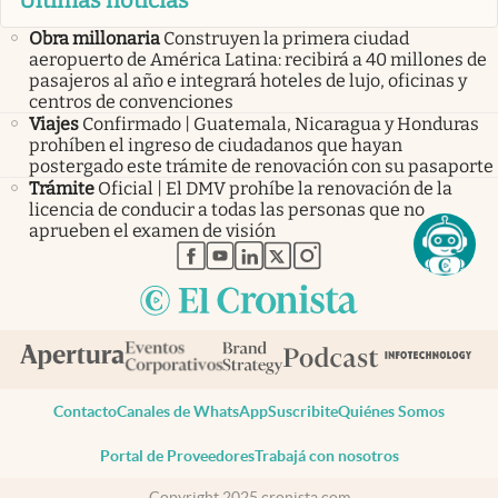
Obra millonaria
Construyen la primera ciudad
aeropuerto de América Latina: recibirá a 40 millones de
pasajeros al año e integrará hoteles de lujo, oficinas y
centros de convenciones
Viajes
Confirmado | Guatemala, Nicaragua y Honduras
prohíben el ingreso de ciudadanos que hayan
postergado este trámite de renovación con su pasaporte
Trámite
Oficial | El DMV prohíbe la renovación de la
licencia de conducir a todas las personas que no
aprueben el examen de visión
abre en nueva pestaña
abre en nueva pestaña
abre en nueva pestaña
abre en nueva pestaña
abre en nueva pestaña
Contacto
Canales de WhatsApp
Suscribite
Quiénes Somos
Portal de Proveedores
Trabajá con nosotros
Copyright 2025 cronista.com