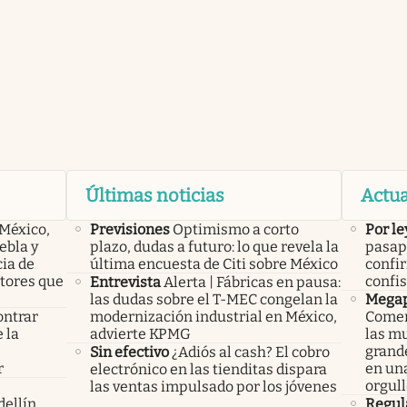
Últimas noticias
Actua
 México,
Previsiones
Optimismo a corto
Por le
ebla y
plazo, dudas a futuro: lo que revela la
pasap
cia de
última encuesta de Citi sobre México
confi
ctores que
confis
Entrevista
Alerta | Fábricas en pausa:
las dudas sobre el T-MEC congelan la
Megap
ontrar
modernización industrial en México,
Comen
 la
advierte KPMG
las m
s
grand
Sin efectivo
¿Adiós al cash? El cobro
r
en una
electrónico en las tienditas dispara
orgull
las ventas impulsado por los jóvenes
ellín,
Regul