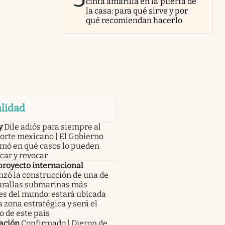
cinta amarilla en la puerta de
la casa: para qué sirve y por
qué recomiendan hacerlo
lidad
y
Dile adiós para siempre al
orte mexicano | El Gobierno
rmó en qué casos lo pueden
car y revocar
royecto internacional
zó la construcción de una de
urallas submarinas más
es del mundo: estará ubicada
 zona estratégica y será el
o de este país
ación
Confirmado | Dieron de