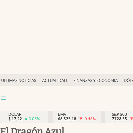
Últimas Noticias
Actualidad
Finanzas y economía
Dólar y mercados
Internacionales
Opinión
ÚLTIMAS NOTICIAS
ACTUALIDAD
FINANZAS Y ECONOMÍA
DÓL
Brand Strategy
Pc y celular
Vida y estilo
DÓLAR
BMV
S&P 500
$
17,22
0.05
%
66.525,18
-0.46
%
7723,55
Tv
El Dragón Azul