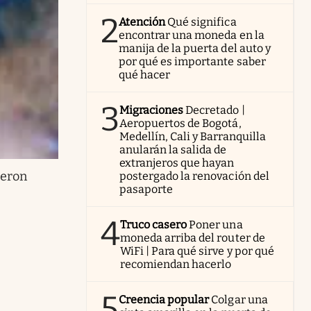
2
Atención
Qué significa
encontrar una moneda en la
manija de la puerta del auto y
por qué es importante saber
qué hacer
3
Migraciones
Decretado |
Aeropuertos de Bogotá,
Medellín, Cali y Barranquilla
anularán la salida de
extranjeros que hayan
ieron
postergado la renovación del
pasaporte
4
Truco casero
Poner una
moneda arriba del router de
WiFi | Para qué sirve y por qué
recomiendan hacerlo
5
Creencia popular
Colgar una