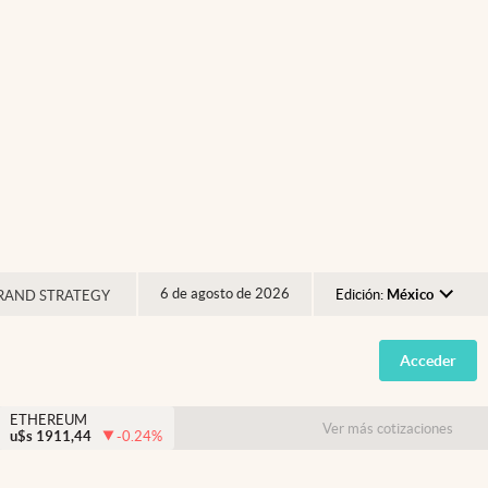
6 de agosto de 2026
Edición:
México
RAND STRATEGY
Argentina
Acceder
España
México
ETHEREUM
Ver más cotizaciones
u$s
1911,44
-0.24
%
USA
Colombia