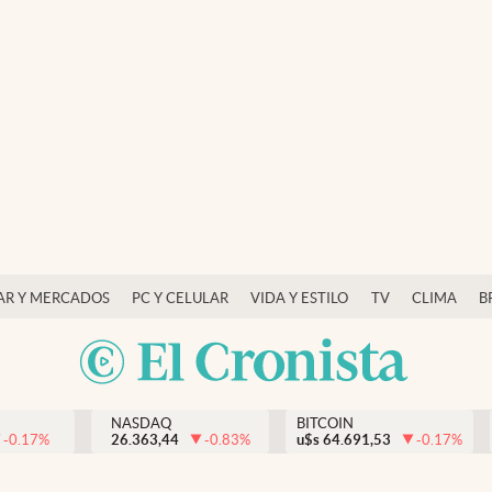
AR Y MERCADOS
PC Y CELULAR
VIDA Y ESTILO
TV
CLIMA
B
NASDAQ
BITCOIN
-0.17
%
26.363,44
-0.83
%
u$s
64.691,53
-0.17
%