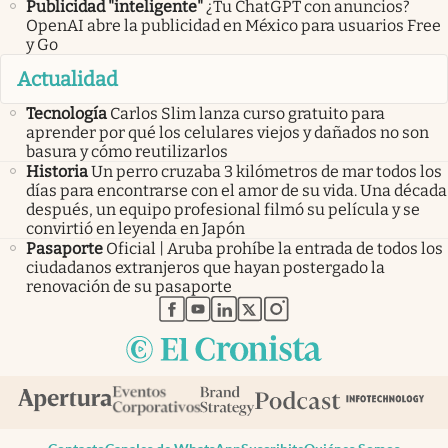
Publicidad "inteligente"
¿Tu ChatGPT con anuncios?
OpenAI abre la publicidad en México para usuarios Free
y Go
Actualidad
Tecnología
Carlos Slim lanza curso gratuito para
aprender por qué los celulares viejos y dañados no son
basura y cómo reutilizarlos
Historia
Un perro cruzaba 3 kilómetros de mar todos los
días para encontrarse con el amor de su vida. Una década
después, un equipo profesional filmó su película y se
convirtió en leyenda en Japón
Pasaporte
Oficial | Aruba prohíbe la entrada de todos los
ciudadanos extranjeros que hayan postergado la
renovación de su pasaporte
abre en nueva pestaña
abre en nueva pestaña
abre en nueva pestaña
abre en nueva pestaña
abre en nueva pestaña