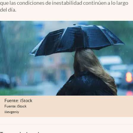
que las condiciones de inestabilidad continúen a lo largo
Clima
del día.
Espiritualidad
Mediakit
abre en nueva pestaña
México
Fuente: iStock
Fuente: iStock
iiievgeniy