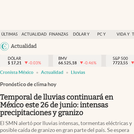
Últimas Noticias
ÚLTIMAS
ACTUALIDAD
FINANZAS
DÓLAR Y
PC Y
VIDA Y
Actualidad
NOTICIAS
Y
MERCADOS
CELULAR
ESTILO
Argentina
Actualidad
Finanzas y economía
ECONOMÍA
España
Dólar y mercados
DÓLAR
BMV
S&P 500
$
17,21
-0.03
%
66.525,18
-0.46
%
México
7723,55
Internacionales
Cronista México
Actualidad
Lluvias
USA
Opinión
Colombia
Pronóstico de clima hoy
Uruguay
Brand Strategy
Temporal de lluvias continuará en
Pc y celular
México este 26 de junio: intensas
precipitaciones y granizo
Vida y estilo
El SMN alertó por lluvias intensas, tormentas eléctricas y
Tv
posible caída de granizo en gran parte del país. Se espera