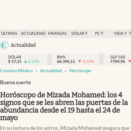
Últimas Noticias
ÚLTIMAS
ACTUALIDAD
FINANZAS
DÓLAR Y
PC Y
VIDA Y
Actualidad
NOTICIAS
Y
MERCADOS
CELULAR
ESTILO
Argentina
Actualidad
Finanzas y economía
ECONOMÍA
España
Dólar y mercados
DÓLAR
BMV
S&P 500
$
17,15
0.13
%
66.396,15
-0.19
%
México
7709,96
Internacionales
Cronista México
Actualidad
Horóscopo
USA
Opinión
Colombia
Buena suerte
Uruguay
Brand Strategy
Horóscopo de Mizada Mohamed: los 4
Pc y celular
signos que se les abren las puertas de la
abundancia desde el 19 hasta el 24 de
Vida y estilo
mayo
Tv
En su lectura de los astros, Mizada Mohamed asegura que