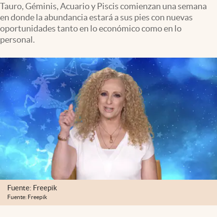
Tauro, Géminis, Acuario y Piscis comienzan una semana
Clima
en donde la abundancia estará a sus pies con nuevas
Espiritualidad
oportunidades tanto en lo económico como en lo
personal.
Mediakit
abre en nueva pestaña
México
Fuente: Freepik
Fuente: Freepik