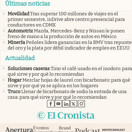
Últimas noticias
Movilidad
Tras superar 100 millones de viajes en el
primer semestre, inDrive abre centro presencial para
conductores en CDMX
Automotriz
Mazda, Mercedes-Benz y Nissan le ponen
freno de mano a la producción de autos en México
Minería
Peñoles lidera ganancias en la BMV tras repunte
del oro y la plata por débil indicador de empleo en EEUU
Actualidad
Soluciones caseras
Tirar el café usado en el inodoro: para
qué sirve y por qué lo recomiendan
Hogar
Mezclar hojas de laurel con bicarbonato: para qué
sirve y por qué ya se aplica en los hogares
Truco
Llenar de bicarbonato de sodio la entrada de una
casa: para qué sirve y por qué lo recomiendan
abre en nueva pestaña
abre en nueva pestaña
abre en nueva pestaña
abre en nueva pestaña
abre en nueva pestaña