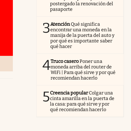
postergado la renovación del
pasaporte
3
Atención
Qué significa
encontrar una moneda en la
manija de la puerta del auto y
por qué es importante saber
qué hacer
4
Truco casero
Poner una
moneda arriba del router de
WiFi | Para qué sirve y por qué
recomiendan hacerlo
5
Creencia popular
Colgar una
cinta amarilla en la puerta de
la casa: para qué sirve y por
qué recomiendan hacerlo