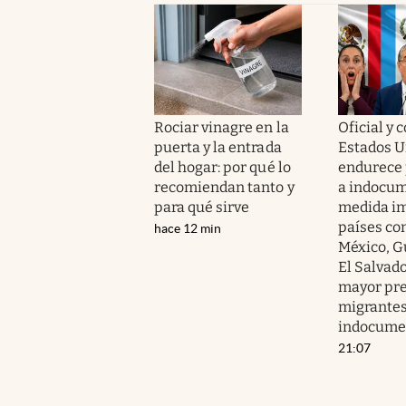
Rociar vinagre en la
Oficial y 
puerta y la entrada
Estados U
del hogar: por qué lo
endurece
recomiendan tanto y
a indocum
para qué sirve
medida im
países co
hace 12 min
México, G
El Salvado
mayor pre
migrante
indocume
21:07