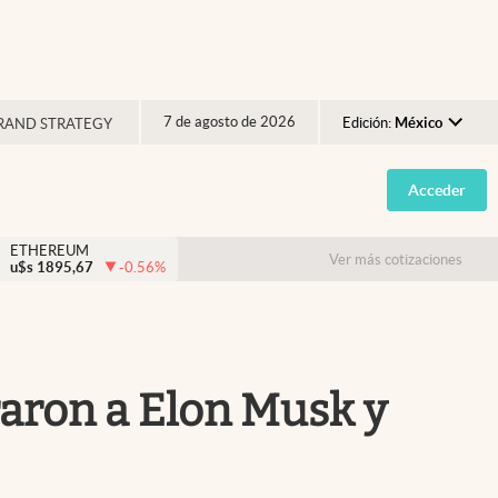
7 de agosto de 2026
Edición:
México
RAND STRATEGY
Argentina
Acceder
España
México
ETHEREUM
Ver más cotizaciones
u$s
1895,67
-0.56
%
USA
Colombia
Uruguay
traron a Elon Musk y