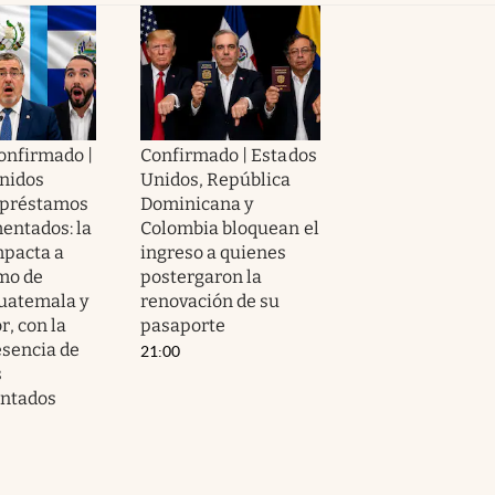
confirmado |
Confirmado | Estados
nidos
Unidos, República
 préstamos
Dominicana y
entados: la
Colombia bloquean el
pacta a
ingreso a quienes
mo de
postergaron la
uatemala y
renovación de su
r, con la
pasaporte
sencia de
21:00
s
ntados