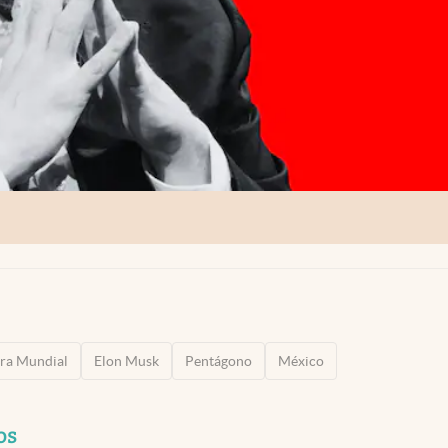
rra Mundial
Elon Musk
Pentágono
México
os