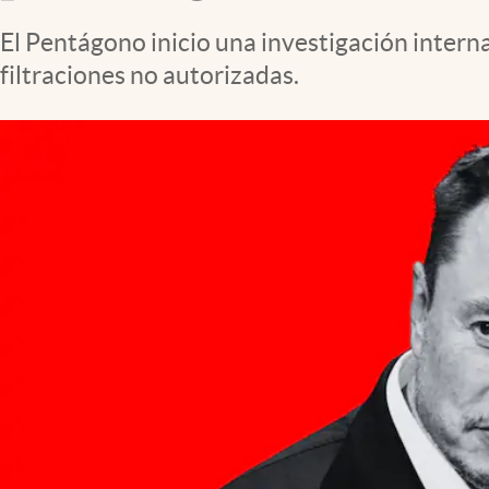
Clima
El Pentágono inicio una investigación interna
Espiritualidad
filtraciones no autorizadas.
Mediakit
abre en nueva pestaña