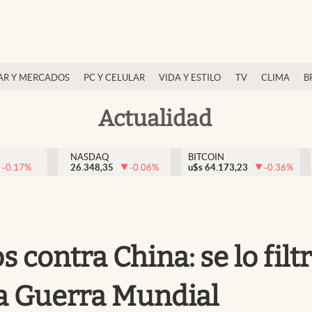
AR Y MERCADOS
PC Y CELULAR
VIDA Y ESTILO
TV
CLIMA
B
Actualidad
NASDAQ
BITCOIN
-0.17
%
26.348,35
-0.06
%
u$s
64.173,23
-0.36
%
s contra China: se lo fil
ra Guerra Mundial