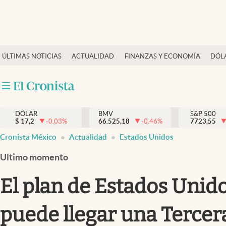
Últimas Noticias
ÚLTIMAS NOTICIAS
ACTUALIDAD
FINANZAS Y ECONOMÍA
DÓL
Actualidad
Finanzas y economía
Dólar y mercados
DÓLAR
BMV
S&P 500
Internacionales
$
17,2
-0.03
%
66.525,18
-0.46
%
7723,55
Opinión
Cronista México
Actualidad
Estados Unidos
Brand Strategy
Ultimo momento
Pc y celular
El plan de Estados Unido
Vida y estilo
puede llegar una Terce
Tv