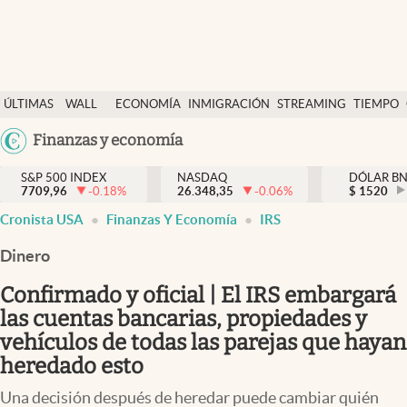
Últimas Noticias
ÚLTIMAS
WALL
ECONOMÍA
INMIGRACIÓN
STREAMING
TIEMPO
Finanzas y economía
NOTICIAS
STREET
Argentina
Finanzas y economía
Wall Street y dólar
Y
España
Inmigración
DÓLAR
S&P 500 INDEX
NASDAQ
DÓLAR B
7709,96
-0.18
%
26.348,35
-0.06
%
México
$
1520
Trending
Cronista USA
Finanzas Y Economía
IRS
USA
Tiempo
Colombia
Dinero
Uruguay
Ciencia y salud
Confirmado y oficial | El IRS embargará
Espiritual
las cuentas bancarias, propiedades y
vehículos de todas las parejas que hayan
Streaming
heredado esto
PC y mobile
Una decisión después de heredar puede cambiar quién