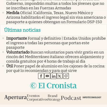
Gobierno, impondrán multas a todos los jóvenes que no
se inscriban en las Fuerzas Armadas
Medida
Oficial |California, Texas, Nuevo México y
Arizona habilitarán el ingreso legal sin visa americana o
pasaporte a quienes obtengan un Formulario DSP-150
Últimas noticias
Importante
Formal y definitivo | Estados Unidos prohíbe
el ingreso a todas las personas que portan este
pasaporte
Voluntariado
Buscan voluntarios para vivir gratis en un
rincón del Mediterráneo italiano: ofrecen alojamiento y
comida gratuitos por 4 horas de trabajo al día
Útil
Poner papel de aluminio en los cajones de la cocina:
por qué lo recomiendan y para qué sirve
abre en nueva pestaña
abre en nueva pestaña
abre en nueva pestaña
abre en nueva pestaña
abre en nueva pestaña