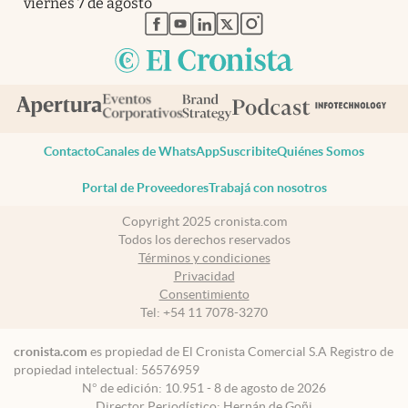
viernes 7 de agosto
abre en nueva pestaña
abre en nueva pestaña
abre en nueva pestaña
abre en nueva pestaña
abre en nueva pestaña
Contacto
Canales de WhatsApp
Suscribite
Quiénes Somos
Portal de Proveedores
Trabajá con nosotros
Copyright 2025 cronista.com
Todos los derechos reservados
Términos y condiciones
Privacidad
Consentimiento
Tel:
+54 11 7078-3270
cronista.com
es propiedad de El Cronista Comercial S.A Registro de
propiedad intelectual: 56576959
N° de edición: 10.951 - 8 de agosto de 2026
Director Periodístico: Hernán de Goñi