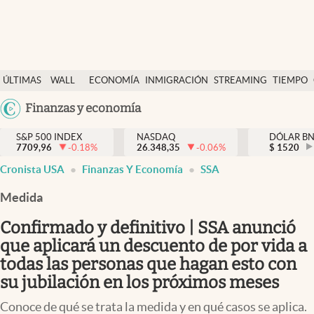
Últimas Noticias
ÚLTIMAS
WALL
ECONOMÍA
INMIGRACIÓN
STREAMING
TIEMPO
Finanzas y economía
NOTICIAS
STREET
Argentina
Finanzas y economía
Wall Street y dólar
Y
España
Inmigración
DÓLAR
S&P 500 INDEX
NASDAQ
DÓLAR B
7709,96
-0.18
%
26.348,35
-0.06
%
México
$
1520
Trending
Cronista USA
Finanzas Y Economía
SSA
USA
Tiempo
Colombia
Medida
Uruguay
Ciencia y salud
Confirmado y definitivo | SSA anunció
Espiritual
que aplicará un descuento de por vida a
todas las personas que hagan esto con
Streaming
su jubilación en los próximos meses
PC y mobile
Conoce de qué se trata la medida y en qué casos se aplica.