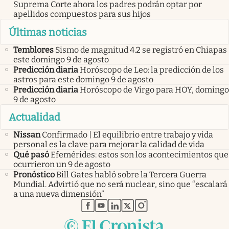
Suprema Corte ahora los padres podrán optar por
apellidos compuestos para sus hijos
Últimas noticias
Temblores
Sismo de magnitud 4.2 se registró en Chiapas
este domingo 9 de agosto
Predicción diaria
Horóscopo de Leo: la predicción de los
astros para este domingo 9 de agosto
Predicción diaria
Horóscopo de Virgo para HOY, domingo
9 de agosto
Actualidad
Nissan
Confirmado | El equilibrio entre trabajo y vida
personal es la clave para mejorar la calidad de vida
Qué pasó
Efemérides: estos son los acontecimientos que
ocurrieron un 9 de agosto
Pronóstico
Bill Gates habló sobre la Tercera Guerra
Mundial. Advirtió que no será nuclear, sino que “escalará
a una nueva dimensión”
abre en nueva pestaña
abre en nueva pestaña
abre en nueva pestaña
abre en nueva pestaña
abre en nueva pestaña