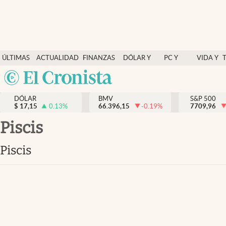
Últimas Noticias
ÚLTIMAS
ACTUALIDAD
FINANZAS
DÓLAR Y
PC Y
VIDA Y
Actualidad
NOTICIAS
Y
MERCADOS
CELULAR
ESTILO
Argentina
Finanzas y economía
ECONOMÍA
España
Dólar y mercados
DÓLAR
BMV
S&P 500
$
17,15
0.13
%
66.396,15
-0.19
%
México
7709,96
Internacionales
USA
Piscis
Opinión
Colombia
Piscis
Uruguay
Brand Strategy
Pc y celular
Vida y estilo
Tv