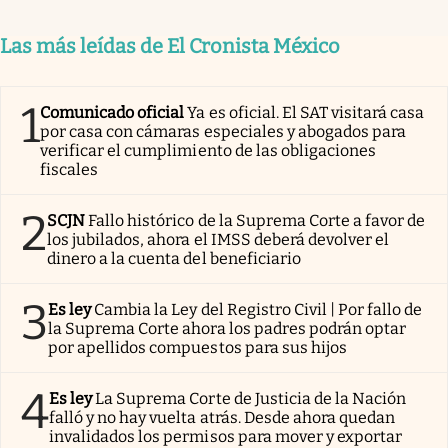
Clima
Las más leídas de El Cronista México
Espiritualidad
Mediakit
1
Comunicado oficial
Ya es oficial. El SAT visitará casa
abre en nueva pestaña
por casa con cámaras especiales y abogados para
México
verificar el cumplimiento de las obligaciones
fiscales
2
SCJN
Fallo histórico de la Suprema Corte a favor de
los jubilados, ahora el IMSS deberá devolver el
dinero a la cuenta del beneficiario
3
Es ley
Cambia la Ley del Registro Civil | Por fallo de
la Suprema Corte ahora los padres podrán optar
por apellidos compuestos para sus hijos
4
Es ley
La Suprema Corte de Justicia de la Nación
falló y no hay vuelta atrás. Desde ahora quedan
invalidados los permisos para mover y exportar