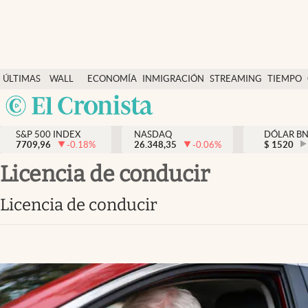
Últimas Noticias
ÚLTIMAS
WALL
ECONOMÍA
INMIGRACIÓN
STREAMING
TIEMPO
Finanzas y economía
NOTICIAS
STREET
Argentina
Wall Street y dólar
Y
España
Inmigración
DÓLAR
S&P 500 INDEX
NASDAQ
DÓLAR B
7709,96
-0.18
%
26.348,35
-0.06
%
México
$
1520
Trending
USA
licencia de conducir
Tiempo
Colombia
licencia de conducir
Uruguay
Ciencia y salud
Espiritual
Streaming
PC y mobile