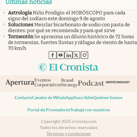
Últimas noticias
Astrología
Niño Prodigio: el HORÓSCOPO para cada
signo del zodíaco este domingo 9 de agosto
Soluciones
Mezclar bicarbonato de sodio con pasta de
dientes: por qué se recomienda y para qué sirve
Tormentón
Se aproxima un diluvio histórico de 72 horas
de tormentas, fuertes lluvias y ráfagas de viento de hasta
70 km/h
abre en nueva pestaña
abre en nueva pestaña
abre en nueva pestaña
abre en nueva pestaña
abre en nueva pestaña
Contacto
Canales de WhatsApp
Suscribite
Quiénes Somos
Portal de Proveedores
Trabajá con nosotros
Copyright 2025 cronista.com
Todos los derechos reservados
Términos y condiciones