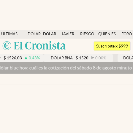
Últimas noticias
ÚLTIMAS
DÓLAR
DÓLAR
JAVIER
RIESGO
QUIÉN ES
FORO
Dólar
NOTICIAS
BLUE
MILEI
PAÍS
QUIÉN
Argentina
Members
Suscribite x $999
España
Economía y Política
$
1526,03
0.43
%
DÓLAR BNA
$
1520
0.00
%
DÓLAR
México
lar blue hoy: cuál es la cotización del sábado 8 de agosto minuto 
Finanzas y Mercados
USA
Mercados Online
Colombia
Uruguay
Negocios
Columnistas
Otras secciones
Apertura