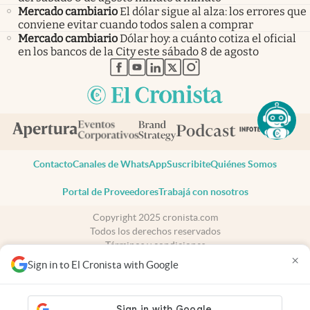
Mercado cambiario
El dólar sigue al alza: los errores que
conviene evitar cuando todos salen a comprar
Mercado cambiario
Dólar hoy: a cuánto cotiza el oficial
en los bancos de la City este sábado 8 de agosto
abre en nueva pestaña
abre en nueva pestaña
abre en nueva pestaña
abre en nueva pestaña
abre en nueva pestaña
Contacto
Canales de WhatsApp
Suscribite
Quiénes Somos
Portal de Proveedores
Trabajá con nosotros
Copyright 2025 cronista.com
Todos los derechos reservados
Términos y condiciones
×
Privacidad
Sign in to El Cronista with Google
Consentimiento
Tel:
+54 11 7078-3270