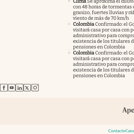
Clima
Se aproxima el diluvi
con 48 horas de tormentas 
granizo, fuertes lluvias y r
viento de más de 70 km/h
Colombia
Confirmado: el G
visitará casa por casa con 
administrativo para compro
existencia de los titulares 
pensiones en Colombia
Colombia
Confirmado: el G
visitará casa por casa con 
administrativo para compro
existencia de los titulares 
pensiones en Colombia
abre en nueva pestaña
abre en nueva pestaña
abre en nueva pestaña
abre en nueva pestaña
abre en nueva pestaña
Contacto
Cana