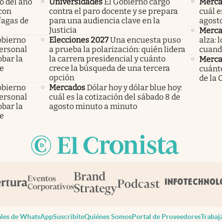
o del año
Universidades
El Gobierno cargó
Merca
con
contra el paro docente y se prepara
cuál e
áfagas de
para una audiencia clave en la
agost
Justicia
Merca
obierno
Elecciones 2027
Una encuesta puso
alza: 
personal
a prueba la polarización: quién lidera
cuand
bar la
la carrera presidencial y cuánto
Merca
de
crece la búsqueda de una tercera
cuánto
opción
de la 
obierno
Mercados
Dólar hoy y dólar blue hoy:
personal
cuál es la cotización del sábado 8 de
bar la
agosto minuto a minuto
de
les de WhatsApp
Suscribite
Quiénes Somos
Portal de Proveedores
Trabaj