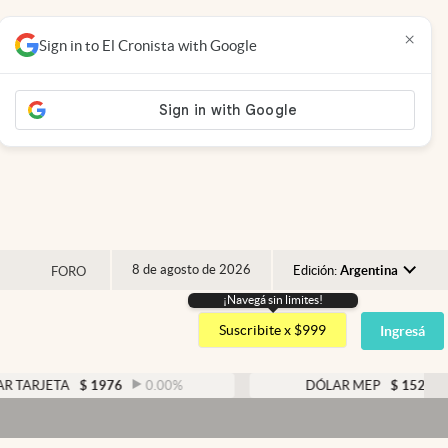
×
Sign in to El Cronista with Google
8 de agosto de 2026
Edición:
Argentina
FORO
¡Navegá sin limites!
Argentina
Suscribite x $999
Ingresá
España
México
ARJETA
$
1976
0.00
%
DÓLAR MEP
$
1526,03
USA
Colombia