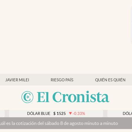
JAVIER MILEI
RIESGO PAÍS
QUIÉN ES QUIÉN
DÓLAR BLUE
$
1525
-0.33
%
DÓLAR T
s la cotización del sábado 8 de agosto minuto a minuto