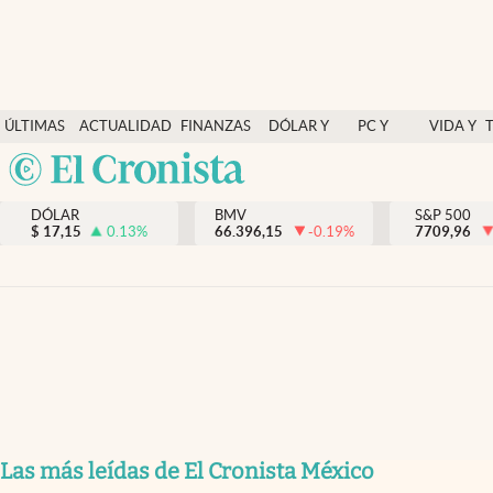
Últimas Noticias
ÚLTIMAS
ACTUALIDAD
FINANZAS
DÓLAR Y
PC Y
VIDA Y
Actualidad
NOTICIAS
Y
MERCADOS
CELULAR
ESTILO
Argentina
Finanzas y economía
ECONOMÍA
España
Dólar y mercados
DÓLAR
BMV
S&P 500
$
17,15
0.13
%
66.396,15
-0.19
%
México
7709,96
Internacionales
USA
Opinión
Colombia
Uruguay
Brand Strategy
Pc y celular
Vida y estilo
Tv
Las más leídas de El Cronista México