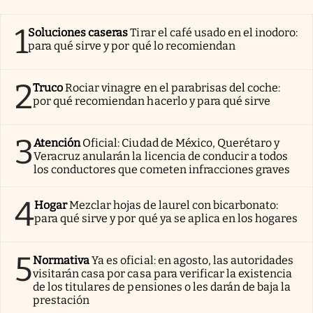
Clima
1
Soluciones caseras
Tirar el café usado en el inodoro:
Espiritualidad
para qué sirve y por qué lo recomiendan
Mediakit
2
Truco
Rociar vinagre en el parabrisas del coche:
abre en nueva pestaña
México
por qué recomiendan hacerlo y para qué sirve
3
Atención
Oficial: Ciudad de México, Querétaro y
Veracruz anularán la licencia de conducir a todos
los conductores que cometen infracciones graves
4
Hogar
Mezclar hojas de laurel con bicarbonato:
para qué sirve y por qué ya se aplica en los hogares
5
Normativa
Ya es oficial: en agosto, las autoridades
visitarán casa por casa para verificar la existencia
de los titulares de pensiones o les darán de baja la
prestación