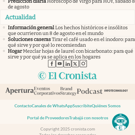
Predicción diaria
Horóscopo de Virgo para HOY, sábado 8
de agosto
Actualidad
Información general
Los hechos históricos e insólitos
que ocurrieron un 8 de agosto en el mundo
Soluciones caseras
Tirar el café usado en el inodoro: para
qué sirve y por qué lo recomiendan
Hogar
Mezclar hojas de laurel con bicarbonato: para qué
sirve y por qué ya se aplica en los hogares
abre en nueva pestaña
abre en nueva pestaña
abre en nueva pestaña
abre en nueva pestaña
abre en nueva pestaña
Contacto
Canales de WhatsApp
Suscribite
Quiénes Somos
Portal de Proveedores
Trabajá con nosotros
Copyright 2025 cronista.com