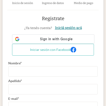
Inicio de sesión
Ingreso de datos
Medio de pago
Registrate
Iniciá sesión acá
¿Ya tenés cuenta?
Iniciar sesión con Facebook
Nombre*
Apellido*
E-mail*