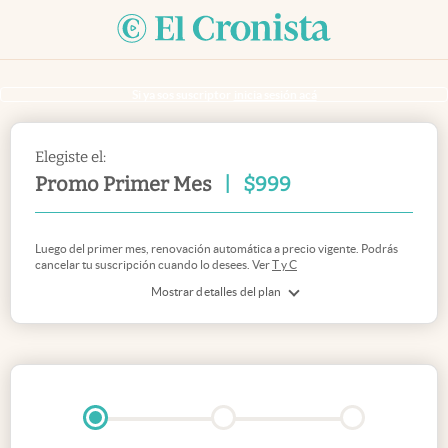
Si ya sos suscriptor
inicia sesión acá
Elegiste el:
Promo Primer Mes
|
$
999
Luego del primer mes, renovación automática a precio vigente. Podrás
cancelar tu suscripción cuando lo desees. Ver
T y C
Mostrar detalles del plan