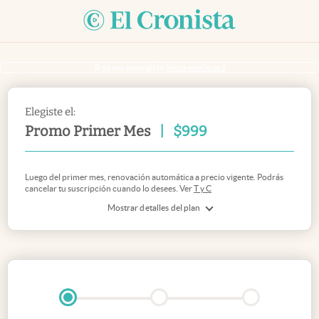
Si ya sos suscriptor
inicia sesión acá
Elegiste el:
Promo Primer Mes
|
$
999
Luego del primer mes, renovación automática a precio vigente. Podrás
cancelar tu suscripción cuando lo desees. Ver
T y C
Mostrar detalles del plan