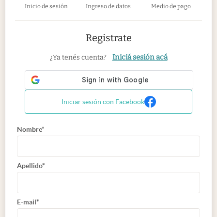
Inicio de sesión
Ingreso de datos
Medio de pago
Registrate
Iniciá sesión acá
¿Ya tenés cuenta?
Iniciar sesión con Facebook
Nombre*
Apellido*
E-mail*