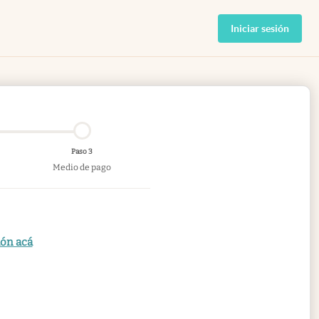
Iniciar sesión
Paso 3
Medio de pago
ión acá