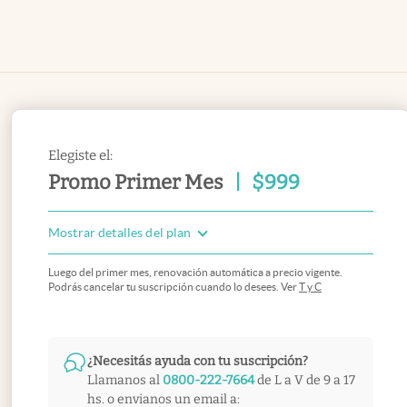
Elegiste el:
Promo Primer Mes
|
$
999
Mostrar detalles del plan
Luego del primer mes, renovación automática a precio vigente.
Podrás cancelar tu suscripción cuando lo desees. Ver
T y C
¿Necesitás ayuda con tu suscripción?
Llamanos al
0800-222-7664
de L a V de 9 a 17
hs. o envianos un email a: