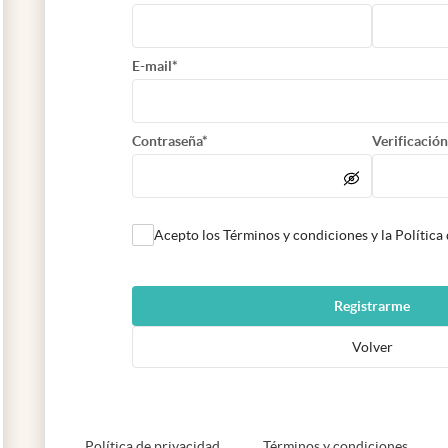
E-mail*
Contraseña*
Verificación
Acepto los Términos y condiciones y la Política
Registrarme
Volver
abre en nueva pestaña
abre e
Política de privacidad
Términos y condiciones