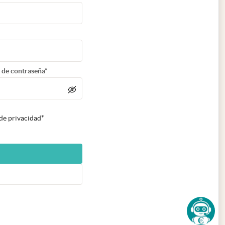
 de contraseña*
 de privacidad*
n nueva pestaña