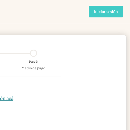
Iniciar sesión
Paso 3
Medio de pago
ión acá