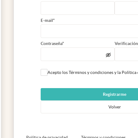
E-mail*
Contraseña*
Verificación
Acepto los Términos y condiciones y la Política
Registrarme
Volver
abre en nueva pestaña
abre e
Política de privacidad
Términos y condiciones