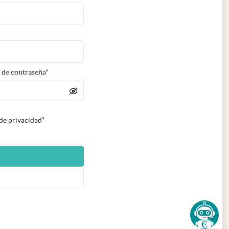
 de contraseña*
 de privacidad*
n nueva pestaña