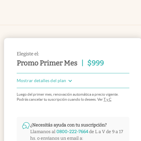
Elegiste el:
Promo Primer Mes
|
$
999
Mostrar detalles del plan
Luego del primer mes, renovación automática a precio vigente.
Podrás cancelar tu suscripción cuando lo desees. Ver
T y C
¿Necesitás ayuda con tu suscripción?
Llamanos al
0800-222-7664
de L a V de 9 a 17
hs. o envianos un email a: