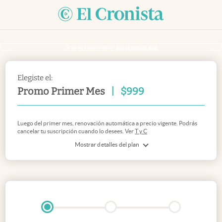
Si ya sos suscriptor
inicia sesión acá
Elegiste el:
Promo Primer Mes
|
$
999
Luego del primer mes, renovación automática a precio vigente. Podrás
cancelar tu suscripción cuando lo desees. Ver
T y C
Mostrar detalles del plan