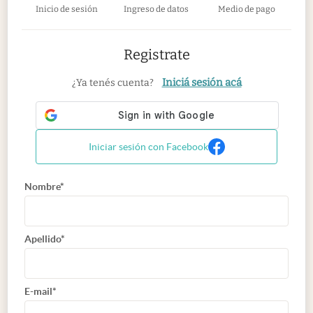
Inicio de sesión
Ingreso de datos
Medio de pago
Registrate
Iniciá sesión acá
¿Ya tenés cuenta?
Iniciar sesión con Facebook
Nombre*
Apellido*
E-mail*