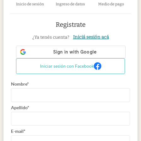
Inicio de sesión
Ingreso de datos
Medio de pago
Registrate
Iniciá sesión acá
¿Ya tenés cuenta?
Iniciar sesión con Facebook
Nombre*
Apellido*
E-mail*