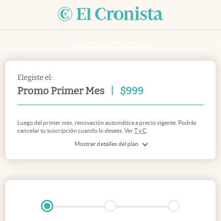
Si ya sos suscriptor
inicia sesión acá
Elegiste el:
Promo Primer Mes
|
$
999
Luego del primer mes, renovación automática a precio vigente. Podrás
cancelar tu suscripción cuando lo desees. Ver
T y C
Mostrar detalles del plan