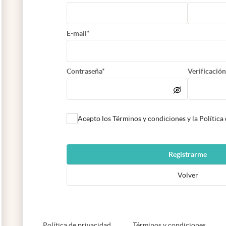
E-mail*
Contraseña*
Verificación
Acepto los Términos y condiciones y la Política
Registrarme
Volver
abre en nueva pestaña
abre e
Política de privacidad
Términos y condiciones