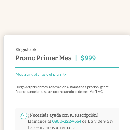
Elegiste el:
Promo Primer Mes
|
$
999
Mostrar detalles del plan
Luego del primer mes, renovación automática a precio vigente.
Podrás cancelar tu suscripción cuando lo desees. Ver
T y C
¿Necesitás ayuda con tu suscripción?
Llamanos al
0800-222-7664
de L a V de 9 a 17
hs. o envianos un email a: