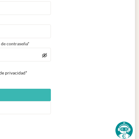
 de contraseña*
 de privacidad*
n nueva pestaña