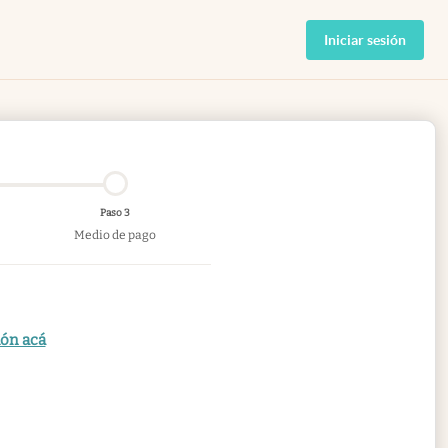
Iniciar sesión
Paso 3
Medio de pago
ión acá