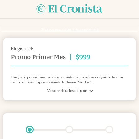
Si ya sos suscriptor
inicia sesión acá
Elegiste el:
Promo Primer Mes
|
$
999
Luego del primer mes, renovación automática a precio vigente. Podrás
cancelar tu suscripción cuando lo desees. Ver
T y C
Mostrar detalles del plan