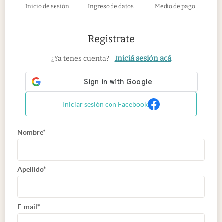
Inicio de sesión
Ingreso de datos
Medio de pago
Registrate
Iniciá sesión acá
¿Ya tenés cuenta?
Iniciar sesión con Facebook
Nombre*
Apellido*
E-mail*