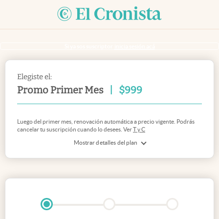
Si ya sos suscriptor
inicia sesión acá
Elegiste el:
Promo Primer Mes
|
$
999
Luego del primer mes, renovación automática a precio vigente. Podrás
cancelar tu suscripción cuando lo desees. Ver
T y C
Mostrar detalles del plan