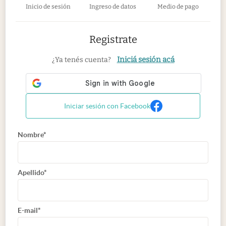
Inicio de sesión
Ingreso de datos
Medio de pago
Registrate
Iniciá sesión acá
¿Ya tenés cuenta?
Iniciar sesión con Facebook
Nombre*
Apellido*
E-mail*