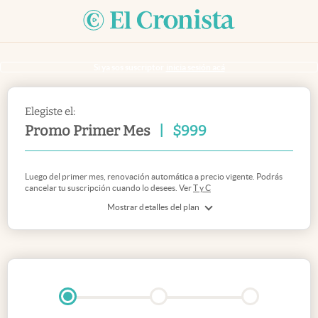
Si ya sos suscriptor
inicia sesión acá
Elegiste el:
Promo Primer Mes
|
$
999
Luego del primer mes, renovación automática a precio vigente. Podrás
cancelar tu suscripción cuando lo desees. Ver
T y C
Mostrar detalles del plan