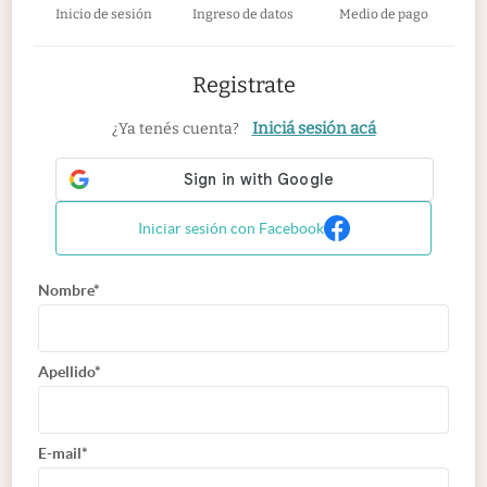
Inicio de sesión
Ingreso de datos
Medio de pago
Registrate
Iniciá sesión acá
¿Ya tenés cuenta?
Iniciar sesión con Facebook
Nombre*
Apellido*
E-mail*