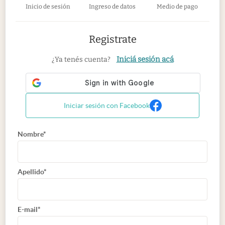
Inicio de sesión
Ingreso de datos
Medio de pago
Registrate
Iniciá sesión acá
¿Ya tenés cuenta?
Iniciar sesión con Facebook
Nombre*
Apellido*
E-mail*