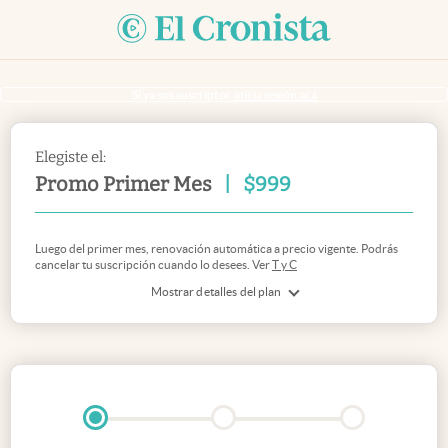
Si ya sos suscriptor
inicia sesión acá
Elegiste el:
Promo Primer Mes
|
$
999
Luego del primer mes, renovación automática a precio vigente. Podrás
cancelar tu suscripción cuando lo desees. Ver
T y C
Mostrar detalles del plan