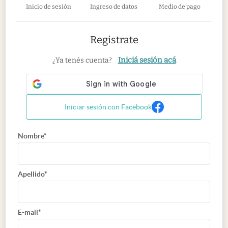
Inicio de sesión
Ingreso de datos
Medio de pago
Registrate
Iniciá sesión acá
¿Ya tenés cuenta?
Iniciar sesión con Facebook
Nombre*
Apellido*
E-mail*