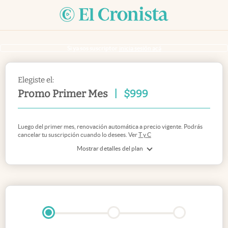
Si ya sos suscriptor
inicia sesión acá
Elegiste el:
Promo Primer Mes
|
$
999
Luego del primer mes, renovación automática a precio vigente. Podrás
cancelar tu suscripción cuando lo desees. Ver
T y C
Mostrar detalles del plan