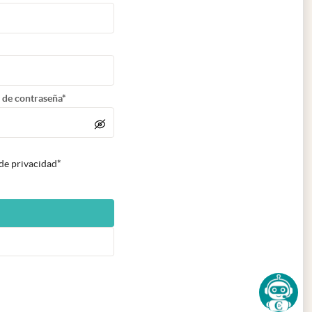
 de contraseña*
 de privacidad*
n nueva pestaña