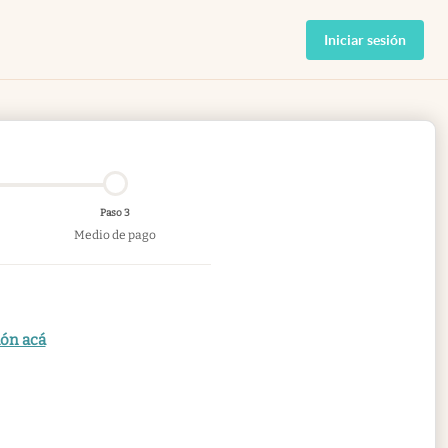
Iniciar sesión
Paso 3
Medio de pago
ión acá