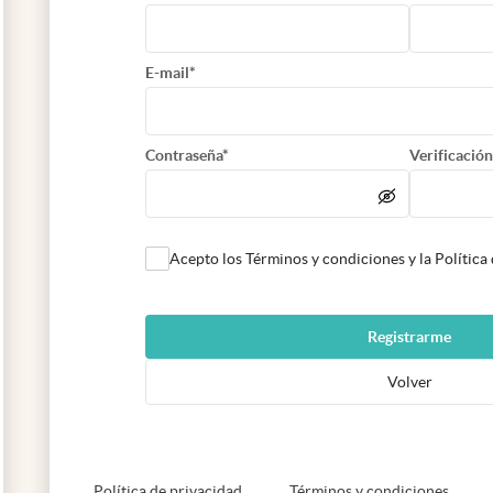
E-mail*
Contraseña*
Verificación
Acepto los Términos y condiciones y la Política
Registrarme
Volver
abre en nueva pestaña
abre e
Política de privacidad
Términos y condiciones