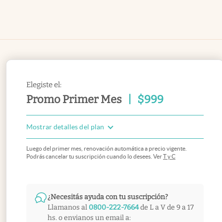
Elegiste el:
Promo Primer Mes
|
$
999
Mostrar detalles del plan
Luego del primer mes, renovación automática a precio vigente.
Podrás cancelar tu suscripción cuando lo desees. Ver
T y C
¿Necesitás ayuda con tu suscripción?
Llamanos al
0800-222-7664
de L a V de 9 a 17
hs. o envianos un email a: