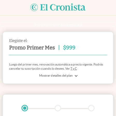
Si ya sos suscriptor
inicia sesión acá
Elegiste el:
Promo Primer Mes
|
$
999
Luego del primer mes, renovación automática a precio vigente. Podrás
cancelar tu suscripción cuando lo desees. Ver
T y C
Mostrar detalles del plan