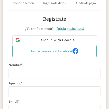
Inicio de sesión
Ingreso de datos
Medio de pago
Registrate
Iniciá sesión acá
¿Ya tenés cuenta?
Iniciar sesión con Facebook
Nombre*
Apellido*
E-mail*