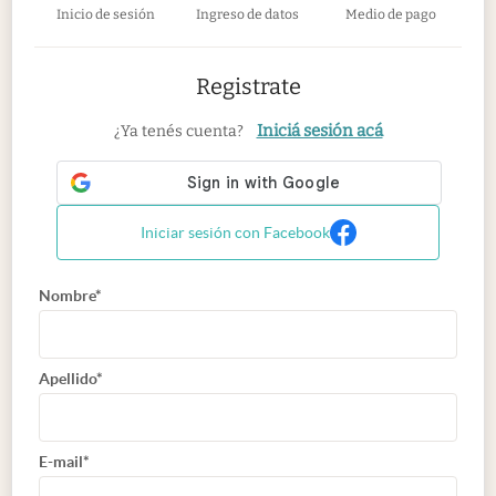
Inicio de sesión
Ingreso de datos
Medio de pago
Registrate
Iniciá sesión acá
¿Ya tenés cuenta?
Iniciar sesión con Facebook
Nombre*
Apellido*
E-mail*