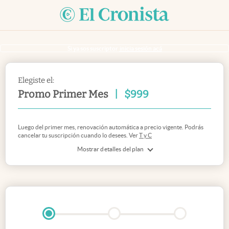
Si ya sos suscriptor
inicia sesión acá
Elegiste el:
Promo Primer Mes
|
$
999
Luego del primer mes, renovación automática a precio vigente. Podrás
cancelar tu suscripción cuando lo desees. Ver
T y C
Mostrar detalles del plan