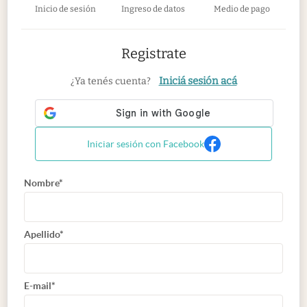
Inicio de sesión
Ingreso de datos
Medio de pago
Registrate
Iniciá sesión acá
¿Ya tenés cuenta?
Iniciar sesión con Facebook
Nombre*
Apellido*
E-mail*