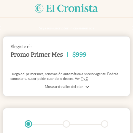
Si ya sos suscriptor
inicia sesión acá
Elegiste el:
Promo Primer Mes
|
$
999
Luego del primer mes, renovación automática a precio vigente. Podrás
cancelar tu suscripción cuando lo desees. Ver
T y C
Mostrar detalles del plan