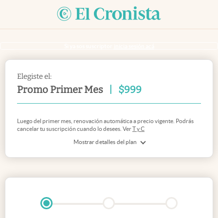
Si ya sos suscriptor
inicia sesión acá
Elegiste el:
Promo Primer Mes
|
$
999
Luego del primer mes, renovación automática a precio vigente. Podrás
cancelar tu suscripción cuando lo desees. Ver
T y C
Mostrar detalles del plan