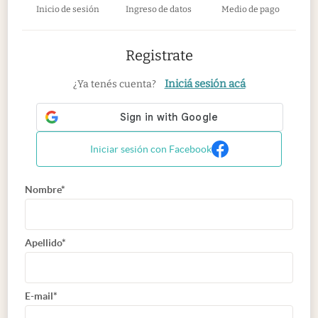
Inicio de sesión
Ingreso de datos
Medio de pago
Registrate
Iniciá sesión acá
¿Ya tenés cuenta?
Iniciar sesión con Facebook
Nombre*
Apellido*
E-mail*