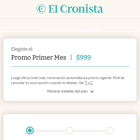
Si ya sos suscriptor
inicia sesión acá
Elegiste el:
Promo Primer Mes
|
$
999
Luego del primer mes, renovación automática a precio vigente. Podrás
cancelar tu suscripción cuando lo desees. Ver
T y C
Mostrar detalles del plan