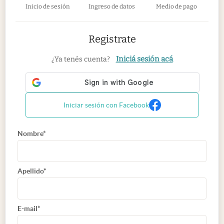
Inicio de sesión
Ingreso de datos
Medio de pago
Registrate
Iniciá sesión acá
¿Ya tenés cuenta?
Iniciar sesión con Facebook
Nombre*
Apellido*
E-mail*