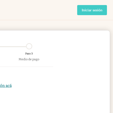
Iniciar sesión
Paso 3
Medio de pago
ión acá