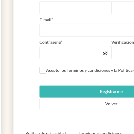
E-mail*
Contraseña*
Verificación
Acepto los Términos y condiciones y la Política
Registrarme
Volver
abre en nueva pestaña
abre e
Política de privacidad
Términos y condiciones