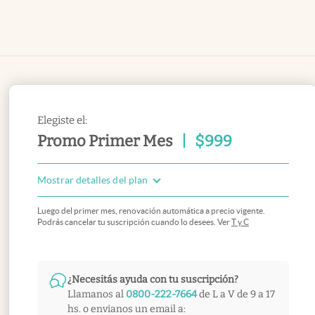
Elegiste el:
Promo Primer Mes
|
$
999
Mostrar detalles del plan
Luego del primer mes, renovación automática a precio vigente.
Podrás cancelar tu suscripción cuando lo desees. Ver
T y C
¿Necesitás ayuda con tu suscripción?
Llamanos al
0800-222-7664
de L a V de 9 a 17
hs. o envianos un email a: