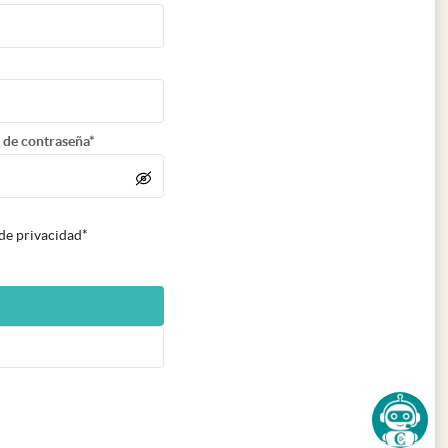
 de contraseña*
 de privacidad*
n nueva pestaña