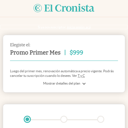
Si ya sos suscriptor
inicia sesión acá
Elegiste el:
Promo Primer Mes
|
$
999
Luego del primer mes, renovación automática a precio vigente. Podrás
cancelar tu suscripción cuando lo desees. Ver
T y C
Mostrar detalles del plan