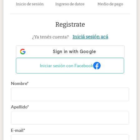
Inicio de sesión
Ingreso de datos
Medio de pago
Registrate
Iniciá sesión acá
¿Ya tenés cuenta?
Iniciar sesión con Facebook
Nombre*
Apellido*
E-mail*