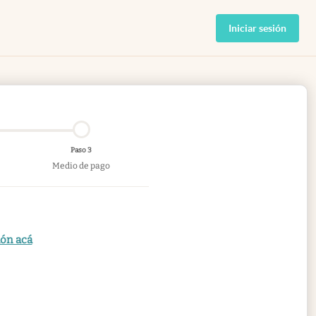
Iniciar sesión
Paso 3
Medio de pago
ión acá