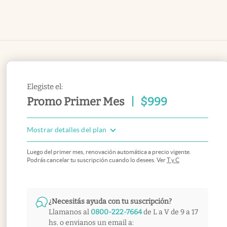
Elegiste el:
Promo Primer Mes
|
$
999
Mostrar detalles del plan
Luego del primer mes, renovación automática a precio vigente.
Podrás cancelar tu suscripción cuando lo desees. Ver
T y C
¿Necesitás ayuda con tu suscripción?
Llamanos al
0800-222-7664
de L a V de 9 a 17
hs. o envianos un email a: