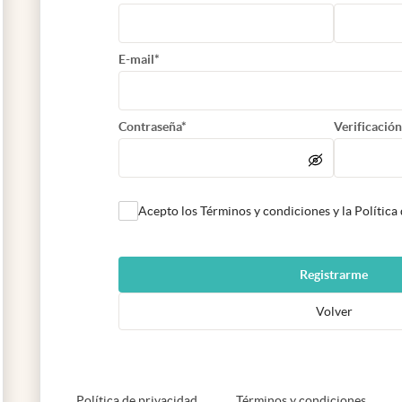
E-mail*
Contraseña*
Verificación
Acepto los Términos y condiciones y la Política
Registrarme
Volver
abre en nueva pestaña
abre e
Política de privacidad
Términos y condiciones