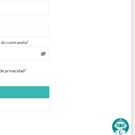
 de contraseña*
 de privacidad*
n nueva pestaña