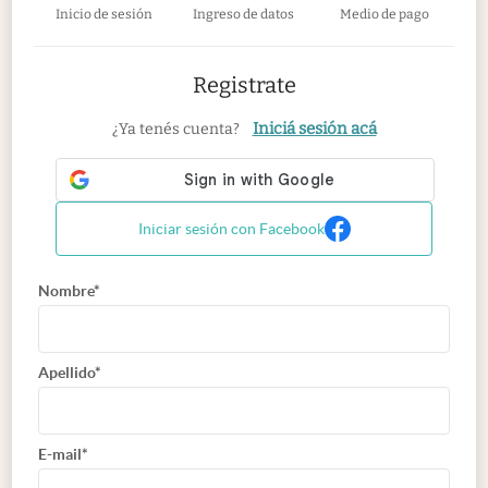
Inicio de sesión
Ingreso de datos
Medio de pago
Registrate
Iniciá sesión acá
¿Ya tenés cuenta?
Iniciar sesión con Facebook
Nombre*
Apellido*
E-mail*