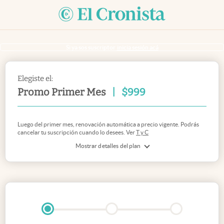
Si ya sos suscriptor
inicia sesión acá
Elegiste el:
Promo Primer Mes
|
$
999
Luego del primer mes, renovación automática a precio vigente. Podrás
cancelar tu suscripción cuando lo desees. Ver
T y C
Mostrar detalles del plan