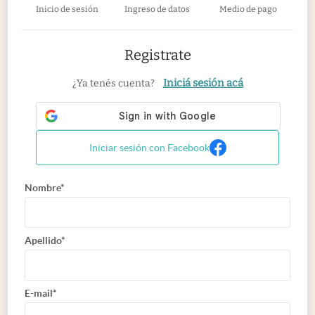
Inicio de sesión
Ingreso de datos
Medio de pago
Registrate
Iniciá sesión acá
¿Ya tenés cuenta?
Iniciar sesión con Facebook
Nombre*
Apellido*
E-mail*