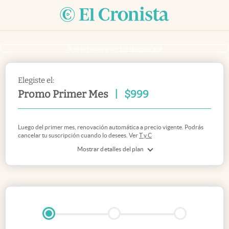
Si ya sos suscriptor
inicia sesión acá
Elegiste el:
Promo Primer Mes
|
$
999
Luego del primer mes, renovación automática a precio vigente. Podrás
cancelar tu suscripción cuando lo desees. Ver
T y C
Mostrar detalles del plan