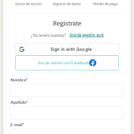
Inicio de sesión
Ingreso de datos
Medio de pago
Registrate
Iniciá sesión acá
¿Ya tenés cuenta?
Iniciar sesión con Facebook
Nombre*
Apellido*
E-mail*