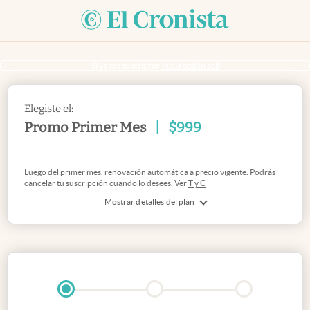
Si ya sos suscriptor
inicia sesión acá
Elegiste el:
Promo Primer Mes
|
$
999
Luego del primer mes, renovación automática a precio vigente. Podrás
cancelar tu suscripción cuando lo desees. Ver
T y C
Mostrar detalles del plan