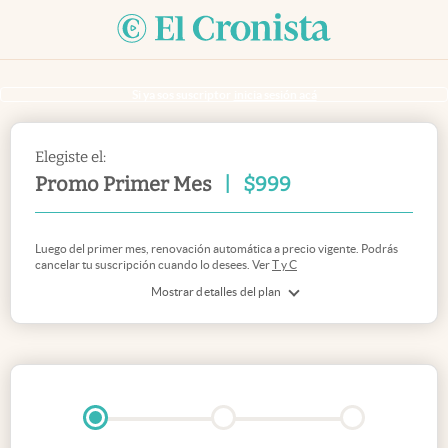
Si ya sos suscriptor
inicia sesión acá
Elegiste el:
Promo Primer Mes
|
$
999
Luego del primer mes, renovación automática a precio vigente. Podrás
cancelar tu suscripción cuando lo desees. Ver
T y C
Mostrar detalles del plan