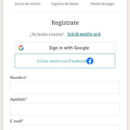
Inicio de sesión
Ingreso de datos
Medio de pago
Registrate
Iniciá sesión acá
¿Ya tenés cuenta?
Iniciar sesión con Facebook
Nombre*
Apellido*
E-mail*